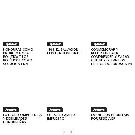
Opinion
Opinion
Opinion
HONDURAS COMO
1969: EL SALVADOR
CONMEMORAR Y
PROBLEMA Y LA
CONTRA HONDURAS
RECORDAR PARA
POLÍTICA Y LOS
COMPRENDER Y EVITAR
POLÍTICOS COMO
QUE SE REPITAN LOS
SOLUCION (1/4)
HECHOS DOLOROSOS (*)
Opinion
Opinion
Opinion
FUTBOL, COMPETENCIA
CUBA, EL CAMBIO
LA ENEE, UN PROBLEMA
Y DEBILIDADES
IMPUESTO
POR RESOLVER
HONDUREÑAS