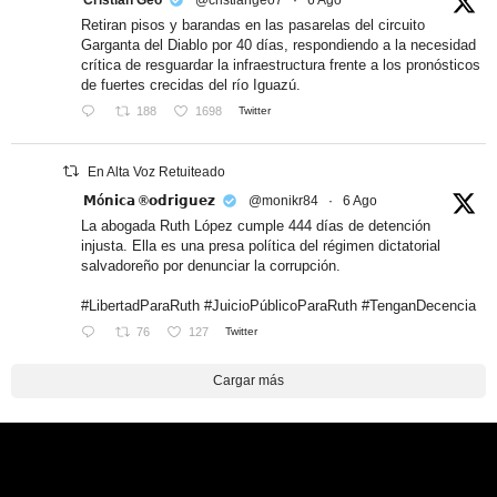
Cristian Geo
@cristiangeo7
·
6 Ago
Retiran pisos y barandas en las pasarelas del circuito
Garganta del Diablo por 40 días, respondiendo a la necesidad
crítica de resguardar la infraestructura frente a los pronósticos
de fuertes crecidas del río Iguazú.
188
1698
Twitter
En Alta Voz Retuiteado
𝗠ó𝗻𝗶𝗰𝗮 ®𝗼𝗱𝗿𝗶𝗴𝘂𝗲𝘇
@monikr84
·
6 Ago
La abogada Ruth López cumple 444 días de detención
injusta. Ella es una presa política del régimen dictatorial
salvadoreño por denunciar la corrupción.
#LibertadParaRuth #JuicioPúblicoParaRuth #TenganDecencia
76
127
Twitter
Cargar más