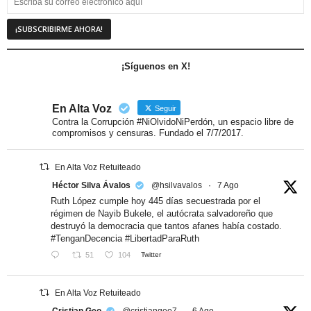
¡Síguenos en X!
En Alta Voz
Seguir
Contra la Corrupción #NiOlvidoNiPerdón, un espacio libre de
compromisos y censuras. Fundado el 7/7/2017.
En Alta Voz Retuiteado
Héctor Silva Ávalos
@hsilvavalos
·
7 Ago
Ruth López cumple hoy 445 días secuestrada por el
régimen de Nayib Bukele, el autócrata salvadoreño que
destruyó la democracia que tantos afanes había costado.
#TenganDecencia #LibertadParaRuth
51
104
Twitter
En Alta Voz Retuiteado