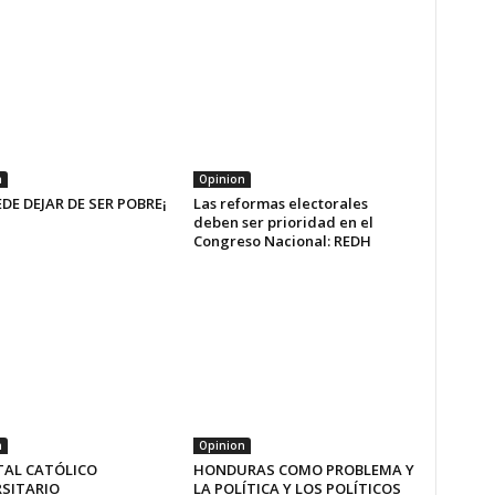
n
Opinion
EDE DEJAR DE SER POBRE¡
Las reformas electorales
deben ser prioridad en el
Congreso Nacional: REDH
n
Opinion
TAL CATÓLICO
HONDURAS COMO PROBLEMA Y
RSITARIO
LA POLÍTICA Y LOS POLÍTICOS