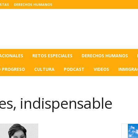
ISTAS
DERECHOS HUMANOS
ACIONALES
RETOS ESPECIALES
DERECHOS HUMANOS
O PROGRESO
CULTURA
PODCAST
VIDEOS
INMIGRA
es, indispensable