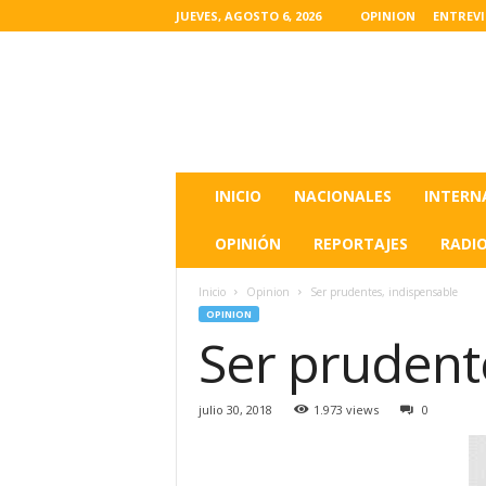
JUEVES, AGOSTO 6, 2026
OPINION
ENTREV
L
a
s
u
l
t
i
INICIO
NACIONALES
INTERN
m
a
OPINIÓN
REPORTAJES
RADI
s
n
Inicio
Opinion
Ser prudentes, indispensable
o
OPINION
t
Ser prudent
i
c
i
julio 30, 2018
1.973 views
0
a
s
d
e