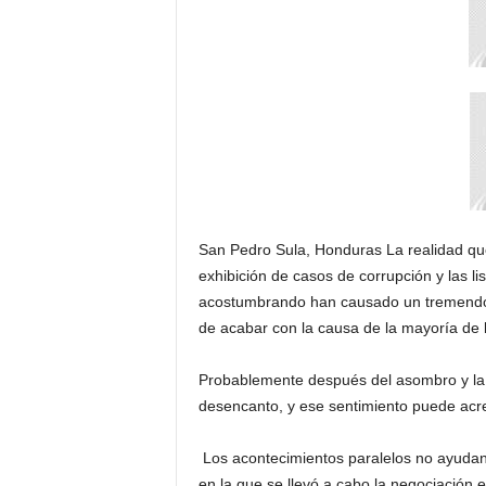
H
o
n
d
u
r
a
s
y
e
l
San Pedro Sula, Honduras La realidad qu
m
exhibición de casos de corrupción y las l
u
acostumbrando han causado un tremendo 
n
de acabar con la causa de la mayoría de l
d
o
Probablemente después del asombro y la 
desencanto, y ese sentimiento puede acr
Los acontecimientos paralelos no ayudan e
en la que se llevó a cabo la negociación e