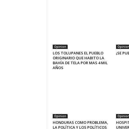
Opinion
Opinio
LOS TOLUPANES EL PUEBLO
¡SE PU
ORIGINARIO QUE HABITO LA
BAHÍA DE TELA POR MAS 4 MIL
AÑOS
Opinion
Opinio
HONDURAS COMO PROBLEMA,
HOSPI
LA POLÍTICA Y LOS POLÍTICOS
UNIVE