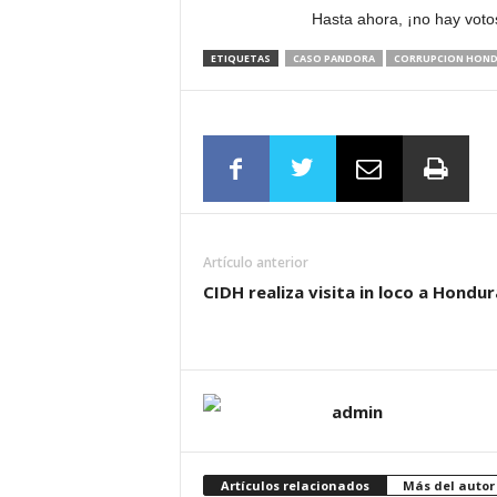
Hasta ahora, ¡no hay votos
ETIQUETAS
CASO PANDORA
CORRUPCION HON
Artículo anterior
CIDH realiza visita in loco a Hondur
admin
Artículos relacionados
Más del autor