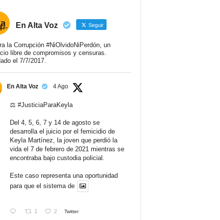
En Alta Voz
Seguir
ra la Corrupción #NiOlvidoNiPerdón, un
cio libre de compromisos y censuras.
ado el 7/7/2017.
En Alta Voz
4 Ago
⚖️
#JusticiaParaKeyla
Del 4, 5, 6, 7 y 14 de agosto se
desarrolla el juicio por el femicidio de
Keyla Martínez, la joven que perdió la
vida el 7 de febrero de 2021 mientras se
encontraba bajo custodia policial.
Este caso representa una oportunidad
para que el sistema de
1
2
Twitter