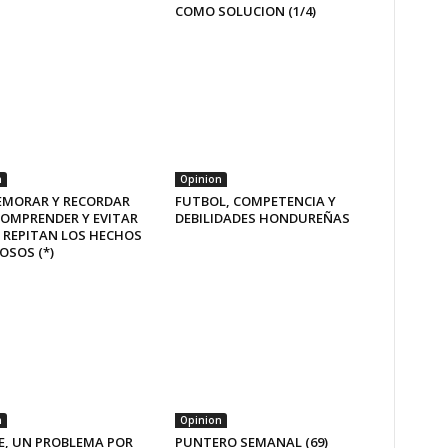
COMO SOLUCION (1/4)
n
Opinion
MORAR Y RECORDAR
FUTBOL, COMPETENCIA Y
COMPRENDER Y EVITAR
DEBILIDADES HONDUREÑAS
 REPITAN LOS HECHOS
OSOS (*)
n
Opinion
E, UN PROBLEMA POR
PUNTERO SEMANAL (69)