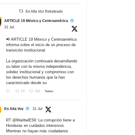
En Alta Voz Retuiteado
ARTICLE 19 México y Centroamérica
31 Jul
📢 ARTICLE 19 México y Centroamérica
informa sobre el inicio de un proceso de
transición institucional.
La organización continuará desarrollando
su labor con la misma independencia,
solidez institucional y compromiso con
los derechos humanos que la han
caracterizado desde su
67
116
Twitter
En Alta Voz
31 Jul
RT
@MaribelE59
: La corrupción tiene a
Honduras en cuidados intensivos.
Mientras no hayan más ciudadanos