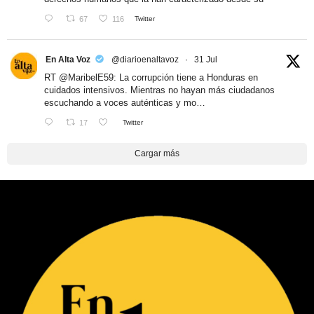
67
116
Twitter
En Alta Voz
@diarioenaltavoz
·
31 Jul
RT
@MaribelE59
: La corrupción tiene a Honduras en
cuidados intensivos. Mientras no hayan más ciudadanos
escuchando a voces auténticas y mo…
17
Twitter
Cargar más