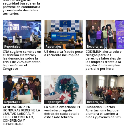
seguridad basada en la
prevención comunitaria
y construida desde los
territorios
Reportajes
Reportajes
Reportajes
CNA sugiere cambios en
UE descarta fraude pese
CODEMUH alerta sobre
el sistema electoral y
a recuento incumplido
riesgos para los
las denuncias sobre la
derechos laborales de
crisis de 2025 aumentan
las mujeres frente a la
la presión en el
legislación de empleo
Congreso
parcial o por hora
Reportajes
Reportajes
Reportajes
GENERACIÓN Z EN
La huella emocional: El
Fundación Puertas
HONDURAS REDEFINE LA
verdadero regalo
Abiertas, una luz que
LEALTAD LABORAL Y
detrás de cada detalle
alumbra el camino a
EXIGE CRECIMIENTO,
este 14 de febrero
niños y jóvenes de SPS
COHERENCIA Y
FLEXIBILIDAD