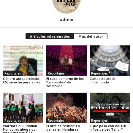
admin
Artículos relacionados
Más del autor
Reportajes
Reportajes
Reportajes
Género autopercibido:
El caso de humo de los
Cartas desde el
CSJ se echa para atrás
“terroristas” de
inframundo
WhatsApp
Reportajes
Reportajes
Reportajes
Warriors Zulu Nation
El arte de resistir: La
¿Qué pasó con los 160
Honduras aboga por
danza en Honduras
niños de Lev Tahor?
una estrategia de