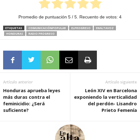
Promedio de puntuación
5
/ 5. Recuento de votos:
4
ETIQUETAS
COMUNICACIÓNPOPULAR
ELPROGRESO
ENALTAVOZ
HONDURAS
RADIO PROGRESO
Artículo anterior
Artículo siguiente
Honduras aprueba leyes
León XIV en Barcelona
más duras contra el
exponiendo la verticalidad
feminicidio: ¿Será
del perdón- Lisandro
suficiente?
Prieto Femenía