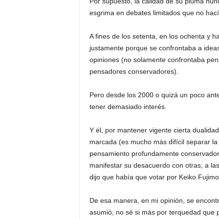
Por supuesto, la calidad de su pluma nun
esgrima en debates limitados que no hacían
A fines de los setenta, en los ochenta y 
justamente porque se confrontaba a ideas
opiniones (no solamente confrontaba pen
pensadores conservadores).
Pero desde los 2000 o quizá un poco antes
tener demasiado interés.
Y él, por mantener vigente cierta dualida
marcada (es mucho más difícil separar la
pensamiento profundamente conservador e
manifestar su desacuerdo con otras, a las
dijo que había que votar por Keiko Fujimor
De esa manera, en mi opinión, se encontr
asumió, no sé si más por terquedad que p