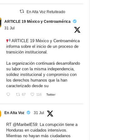
En Alta Voz Retuiteado
ARTICLE 19 México y Centroamérica
31 Jul
ARTICLE 19 México y Centroamérica
informa sobre el inicio de un proceso de
transición institucional.
La organización continuará desarrollando
su labor con la misma independencia,
solidez institucional y compromiso con
los derechos humanos que la han
caracterizado desde su
67
116
Twitter
En Alta Voz
31 Jul
RT
@MaribelE59
: La corrupción tiene a
Honduras en cuidados intensivos.
Mientras no hayan más ciudadanos