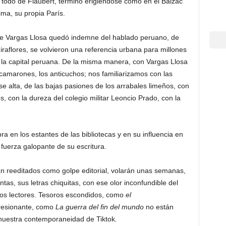
e todo de Flaubert, terminó erigiéndose como en el Balzac
ma, su propia París.
de Vargas Llosa quedó indemne del hablado peruano, de
raflores, se volvieron una referencia urbana para millones
 la capital peruana. De la misma manera, con Vargas Llosa
camarones, los anticuchos; nos familiarizamos con las
ase alta, de las bajas pasiones de los arrabales limeños, con
 con la dureza del colegio militar Leoncio Prado, con la
 en los estantes de las bibliotecas y en su influencia en
 fuerza galopante de su escritura.
án reeditados como golpe editorial, volarán unas semanas,
tas, sus letras chiquitas, con ese olor inconfundible del
ticos lectores. Tesoros escondidos, como
el
resionante, como
La guerra del fin del mundo
no están
nuestra contemporaneidad de Tiktok
.