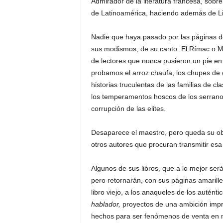
Admirador de la literatura francesa, sobr
de Latinoamérica, haciendo además de Li
Nadie que haya pasado por las páginas 
sus modismos, de su canto. El Rímac o Mi
de lectores que nunca pusieron un pie en
probamos el arroz chaufa, los chupes de 
historias truculentas de las familias de cl
los temperamentos hoscos de los serranos,
corrupción de las elites.
Desaparece el maestro, pero queda su obra
otros autores que procuran transmitir esa
Algunos de sus libros, que a lo mejor ser
pero retornarán, con sus páginas amarillen
libro viejo, a los anaqueles de los autén
hablador,
proyectos de una ambición imp
hechos para ser fenómenos de venta en 