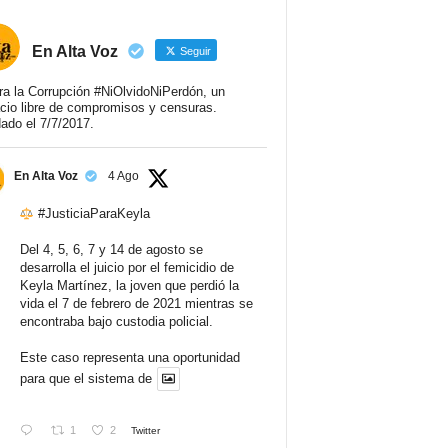
En Alta Voz
Seguir
ra la Corrupción #NiOlvidoNiPerdón, un
cio libre de compromisos y censuras.
ado el 7/7/2017.
En Alta Voz
4 Ago
#JusticiaParaKeyla
Del 4, 5, 6, 7 y 14 de agosto se
desarrolla el juicio por el femicidio de
Keyla Martínez, la joven que perdió la
vida el 7 de febrero de 2021 mientras se
encontraba bajo custodia policial.
Este caso representa una oportunidad
para que el sistema de
1
2
Twitter