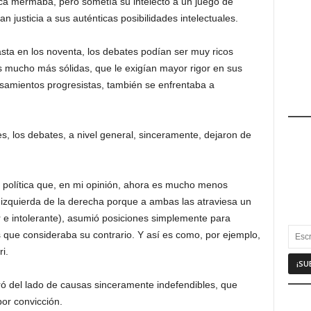
ca mermaba, pero sometía su intelecto a un juego de
 justicia a sus auténticas posibilidades intelectuales.
hasta en los noventa, los debates podían ser muy ricos
 mucho más sólidas, que le exigían mayor rigor en sus
samientos progresistas, también se enfrentaba a
, los debates, a nivel general, sinceramente, dejaron de
d política que, en mi opinión, ahora es mucho menos
 izquierda de la derecha porque a ambas las atraviesa un
 intolerante), asumió posiciones simplemente para
 que consideraba su contrario. Y así es como, por ejemplo,
i.
ó del lado de causas sinceramente indefendibles, que
or convicción.