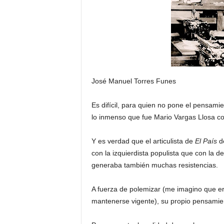
H
o
n
d
u
r
a
José Manuel Torres Funes
s
y
e
Es difícil, para quien no pone el pensamie
l
lo inmenso que fue Mario Vargas Llosa co
m
u
Y es verdad que el articulista de
El País
d
n
con la izquierdista populista que con la 
d
generaba también muchas resistencias.
o
A fuerza de polemizar (me imagino que era
mantenerse vigente), su propio pensamien