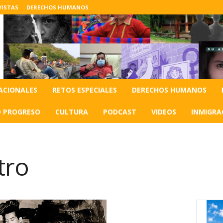
VISTAS
DERECHOS HUMANOS
ACIONALES
RETOS ESPECIALES
DERECHOS HUMANOS
O PROGRESO
CULTURA
PODCAST
VIDEOS
INMIGRA
tro