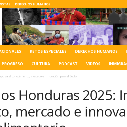
VISTAS
DERECHOS HUMANOS
ACIONALES
RETOS ESPECIALES
DERECHOS HUMANOS
O PROGRESO
CULTURA
PODCAST
VIDEOS
INMIGRA
lsa el conocimiento, mercado e innovación para el Sector...
s Honduras 2025: I
o, mercado e innovac