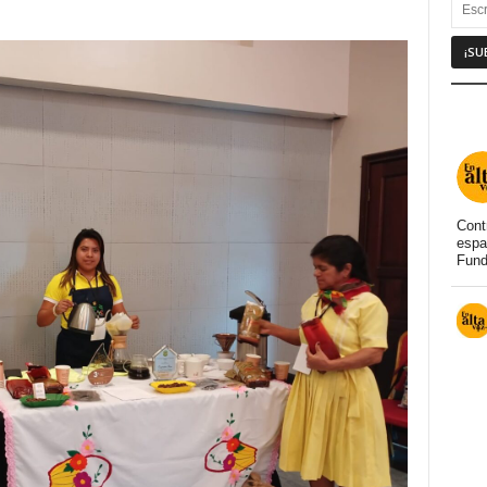
Cont
espa
Fund