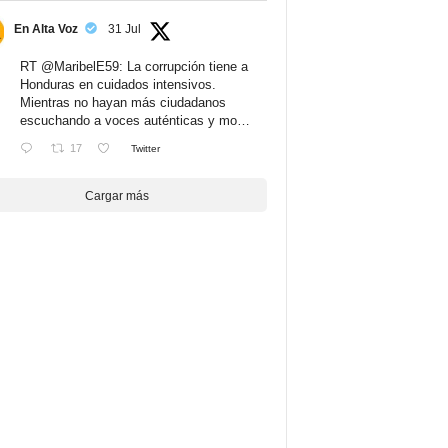
En Alta Voz
31 Jul
RT
@MaribelE59
: La corrupción tiene a
Honduras en cuidados intensivos.
Mientras no hayan más ciudadanos
escuchando a voces auténticas y mo…
17
Twitter
Cargar más