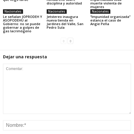
disciplina y autoridad
muerte violenta de
mujeres
Nacionales
Nacionales
Nacionales
Le señalan JOPRODEH Y
Jetstereo inaugura
“Impunidad organizada”
ASOPODEHU al
nueva tienda en
estanca el caso de
Gobierno: no se puede
Jardines del Valle, San
Angie Peña
gobernar a golpes de
Pedro Sula
gas lacrimógeno
Dejar una respuesta