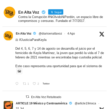
En Alta Voz
Seguir
Contra la Corrupción #NiOlvidoNiPerdón, un espacio libre de
compromisos y censuras. Fundado el 7/7/2017.
En Alta Voz
@diarioenaltavoz
·
4 Ago
⚖️
#JusticiaParaKeyla
Del 4, 5, 6, 7 y 14 de agosto se desarrolla el juicio por el
femicidio de Keyla Martínez, la joven que perdió la vida el 7 de
febrero de 2021 mientras se encontraba bajo custodia policial.
Este caso representa una oportunidad para que el sistema de
1
2
Twitter
En Alta Voz Retuiteado
ARTICLE 19 México y Centroamérica
@article19mxca
·
31 Jul