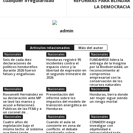
cualquier irregularidad
REFORMAS PARA BLINDAR
LA DEMOCRACIA
admin
Artículos relacionados
Más del autor
Nacionales
Nacionales
Nacionales
Seis de cada diez
Honduras registró 95
FUNDAHRSE lidera la
declaraciones de
incidentes contra el
entrega de la Insignia
políticos hondureños
espacio cívico y la
por la Biodiversidad, un
durante 2026 fueron
libertad de expresión en
reconocimiento al
falsas y engañosas
el segundo trimestre de
compromiso
2026
empresarial con la
conservación de los
recursos naturales
Nacionales
Nacionales
Nacionales
Roosevelt Hernández en
Presentación del
Honduras, tierra donde
su declaración ante MP
informe sobre los
ser mujer sigue siendo
se lavó las manos y
impactos del modelo de
un riesgo mortal
acusó a Relaciones
transición energética en
Públicas de las FFAA y a
Honduras
un coronel de...
Nacionales
Nacionales
Nacionales
Cuatro años de
Cuando el aula se
CONADEH exige
explotación bajo el
convierte en zona de
investigar con
mismo techo: el sistema
conflicto: el debate
objetividad e
que llegó tarde
hondureño sobre
imparcialidad toda