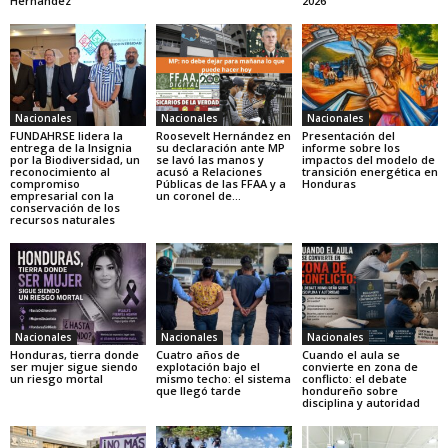
Hernández
2026
Nacionales
Nacionales
Nacionales
FUNDAHRSE lidera la
Roosevelt Hernández en
Presentación del
entrega de la Insignia
su declaración ante MP
informe sobre los
por la Biodiversidad, un
se lavó las manos y
impactos del modelo de
reconocimiento al
acusó a Relaciones
transición energética en
compromiso
Públicas de las FFAA y a
Honduras
empresarial con la
un coronel de...
conservación de los
recursos naturales
Nacionales
Nacionales
Nacionales
Honduras, tierra donde
Cuatro años de
Cuando el aula se
ser mujer sigue siendo
explotación bajo el
convierte en zona de
un riesgo mortal
mismo techo: el sistema
conflicto: el debate
que llegó tarde
hondureño sobre
disciplina y autoridad