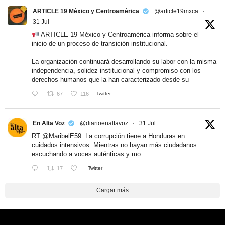
ARTICLE 19 México y Centroamérica
@article19mxca
·
31 Jul
ARTICLE 19 México y Centroamérica informa sobre el
inicio de un proceso de transición institucional.
La organización continuará desarrollando su labor con la misma
independencia, solidez institucional y compromiso con los
derechos humanos que la han caracterizado desde su
67
116
Twitter
En Alta Voz
@diarioenaltavoz
·
31 Jul
RT
@MaribelE59
: La corrupción tiene a Honduras en
cuidados intensivos. Mientras no hayan más ciudadanos
escuchando a voces auténticas y mo…
17
Twitter
Cargar más