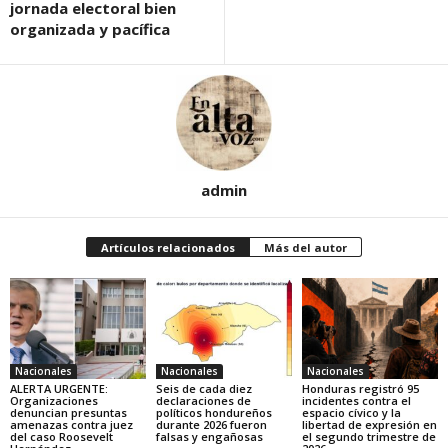
jornada electoral bien
organizada y pacífica
admin
Artículos relacionados
Más del autor
Nacionales
Nacionales
Nacionales
ALERTA URGENTE:
Seis de cada diez
Honduras registró 95
Organizaciones
declaraciones de
incidentes contra el
denuncian presuntas
políticos hondureños
espacio cívico y la
amenazas contra juez
durante 2026 fueron
libertad de expresión en
del caso Roosevelt
falsas y engañosas
el segundo trimestre de