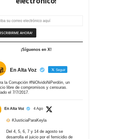
electrónico!
¡Síguenos en X!
En Alta Voz
Seguir
ra la Corrupción #NiOlvidoNiPerdón, un
cio libre de compromisos y censuras.
ado el 7/7/2017.
En Alta Voz
4 Ago
#JusticiaParaKeyla
Del 4, 5, 6, 7 y 14 de agosto se
desarrolla el juicio por el femicidio de