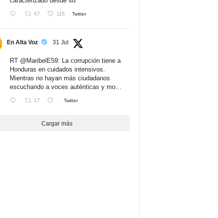
caracterizado desde su
67
116
Twitter
En Alta Voz
31 Jul
RT
@MaribelE59
: La corrupción tiene a
Honduras en cuidados intensivos.
Mientras no hayan más ciudadanos
escuchando a voces auténticas y mo…
17
Twitter
Cargar más