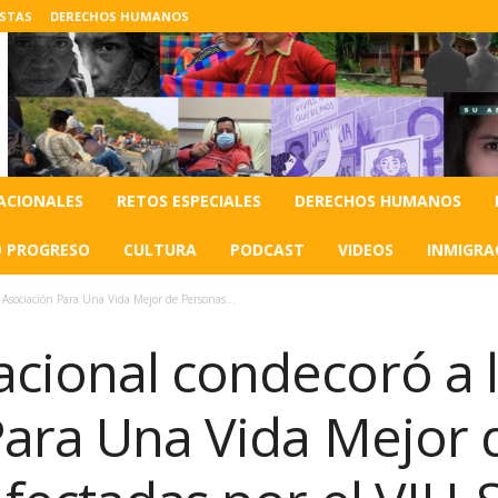
ISTAS
DERECHOS HUMANOS
ACIONALES
RETOS ESPECIALES
DERECHOS HUMANOS
O PROGRESO
CULTURA
PODCAST
VIDEOS
INMIGRA
 Asociación Para Una Vida Mejor de Personas...
cional condecoró a 
Para Una Vida Mejor 