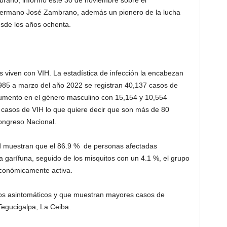
brano, informó este 30 de noviembre sobre el
 hermano José Zambrano, además un pionero de la lucha
sde los años ochenta.
viven con VIH. La estadística de infección la encabezan
85 a marzo del año 2022 se registran 40,137 casos de
mento en el género masculino con 15,154 y 10,554
casos de VIH lo que quiere decir que son más de 80
ongreso Nacional.
ud muestran que el 86.9 % de personas afectadas
a garífuna, seguido de los misquitos con un 4.1 %, el grupo
económicamente activa.
s asintomáticos y que muestran mayores casos de
Tegucigalpa, La Ceiba.