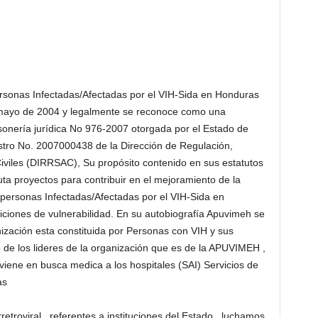
rsonas Infectadas/Afectadas por el VIH-Sida en Honduras
 mayo de 2004 y legalmente se reconoce como una
nería jurídica No 976-2007 otorgada por el Estado de
stro No. 2007000438 de la Dirección de Regulación,
iviles (DIRRSAC), Su propósito contenido en sus estatutos
cuta proyectos para contribuir en el mejoramiento de la
personas Infectadas/Afectadas por el VIH-Sida en
ciones de vulnerabilidad. En su autobiografía Apuvimeh se
ización esta constituida por Personas con VIH y sus
 de los lideres de la organización que es de la APUVIMEH ,
viene en busca medica a los hospitales (SAI) Servicios de
as
etroviral , referentes a instituciones del Estado , luchamos