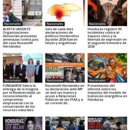
Nacionales
Nacionales
Nacionales
ALERTA URGENTE:
Seis de cada diez
Honduras registró 95
Organizaciones
declaraciones de
incidentes contra el
denuncian presuntas
políticos hondureños
espacio cívico y la
amenazas contra juez
durante 2026 fueron
libertad de expresión en
del caso Roosevelt
falsas y engañosas
el segundo trimestre de
Hernández
2026
Nacionales
Nacionales
Nacionales
FUNDAHRSE lidera la
Roosevelt Hernández en
Presentación del
entrega de la Insignia
su declaración ante MP
informe sobre los
por la Biodiversidad, un
se lavó las manos y
impactos del modelo de
reconocimiento al
acusó a Relaciones
transición energética en
compromiso
Públicas de las FFAA y a
Honduras
empresarial con la
un coronel de...
conservación de los
recursos naturales