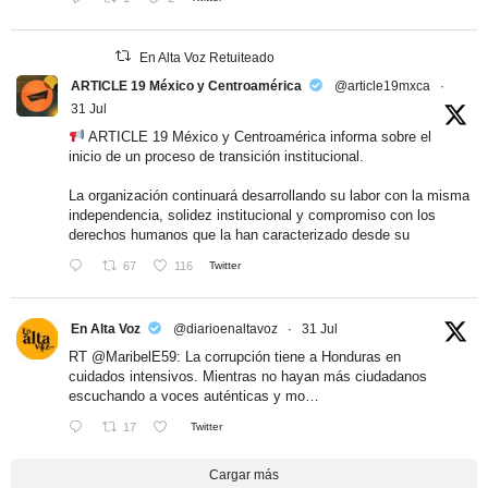
En Alta Voz Retuiteado
ARTICLE 19 México y Centroamérica
@article19mxca
·
31 Jul
ARTICLE 19 México y Centroamérica informa sobre el
inicio de un proceso de transición institucional.
La organización continuará desarrollando su labor con la misma
independencia, solidez institucional y compromiso con los
derechos humanos que la han caracterizado desde su
67
116
Twitter
En Alta Voz
@diarioenaltavoz
·
31 Jul
RT
@MaribelE59
: La corrupción tiene a Honduras en
cuidados intensivos. Mientras no hayan más ciudadanos
escuchando a voces auténticas y mo…
17
Twitter
Cargar más