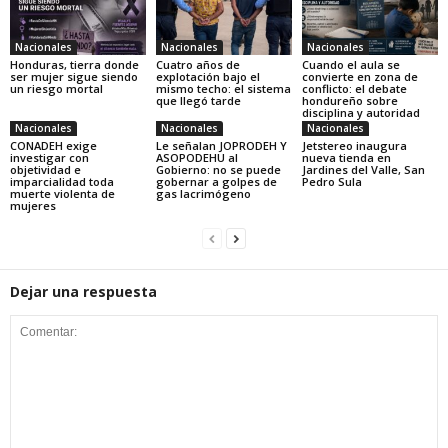
Nacionales
Nacionales
Nacionales
Honduras, tierra donde
Cuatro años de
Cuando el aula se
ser mujer sigue siendo
explotación bajo el
convierte en zona de
un riesgo mortal
mismo techo: el sistema
conflicto: el debate
que llegó tarde
hondureño sobre
disciplina y autoridad
Nacionales
Nacionales
Nacionales
CONADEH exige
Le señalan JOPRODEH Y
Jetstereo inaugura
investigar con
ASOPODEHU al
nueva tienda en
objetividad e
Gobierno: no se puede
Jardines del Valle, San
imparcialidad toda
gobernar a golpes de
Pedro Sula
muerte violenta de
gas lacrimógeno
mujeres
Dejar una respuesta