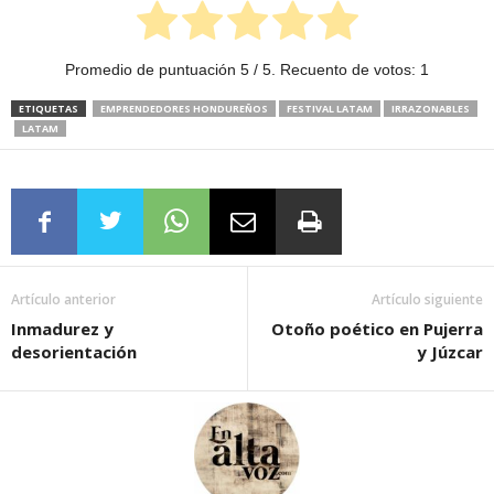
Promedio de puntuación
5
/ 5. Recuento de votos:
1
ETIQUETAS
EMPRENDEDORES HONDUREÑOS
FESTIVAL LATAM
IRRAZONABLES
LATAM
Artículo anterior
Artículo siguiente
Inmadurez y
Otoño poético en Pujerra
desorientación
y Júzcar