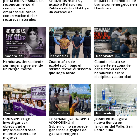
por la Biodiversidad, un
se lavó las manos y
impactos del modelo de
reconocimiento al
acusó a Relaciones
transición energética en
compromiso
Públicas de las FFAA y a
Honduras
empresarial con la
un coronel de...
conservación de los
recursos naturales
Nacionales
Nacionales
Nacionales
Honduras, tierra donde
Cuatro años de
Cuando el aula se
ser mujer sigue siendo
explotación bajo el
convierte en zona de
un riesgo mortal
mismo techo: el sistema
conflicto: el debate
que llegó tarde
hondureño sobre
disciplina y autoridad
Nacionales
Nacionales
Nacionales
CONADEH exige
Le señalan JOPRODEH Y
Jetstereo inaugura
investigar con
ASOPODEHU al
nueva tienda en
objetividad e
Gobierno: no se puede
Jardines del Valle, San
imparcialidad toda
gobernar a golpes de
Pedro Sula
muerte violenta de
gas lacrimógeno
mujeres