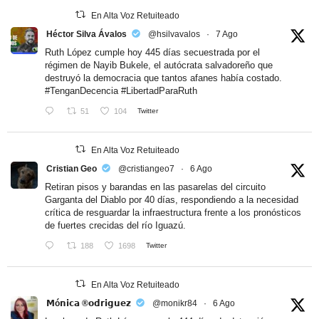
En Alta Voz Retuiteado
Héctor Silva Ávalos
@hsilvavalos
·
7 Ago
Ruth López cumple hoy 445 días secuestrada por el
régimen de Nayib Bukele, el autócrata salvadoreño que
destruyó la democracia que tantos afanes había costado.
#TenganDecencia
#LibertadParaRuth
51
104
Twitter
En Alta Voz Retuiteado
Cristian Geo
@cristiangeo7
·
6 Ago
Retiran pisos y barandas en las pasarelas del circuito
Garganta del Diablo por 40 días, respondiendo a la necesidad
crítica de resguardar la infraestructura frente a los pronósticos
de fuertes crecidas del río Iguazú.
188
1698
Twitter
En Alta Voz Retuiteado
𝗠ó𝗻𝗶𝗰𝗮 ®𝗼𝗱𝗿𝗶𝗴𝘂𝗲𝘇
@monikr84
·
6 Ago