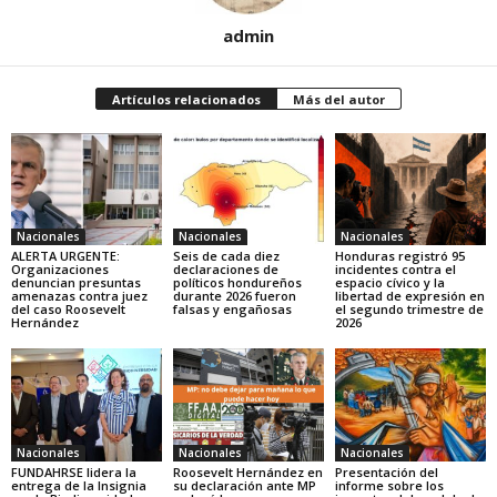
admin
Artículos relacionados
Más del autor
Nacionales
Nacionales
Nacionales
ALERTA URGENTE:
Seis de cada diez
Honduras registró 95
Organizaciones
declaraciones de
incidentes contra el
denuncian presuntas
políticos hondureños
espacio cívico y la
amenazas contra juez
durante 2026 fueron
libertad de expresión en
del caso Roosevelt
falsas y engañosas
el segundo trimestre de
Hernández
2026
Nacionales
Nacionales
Nacionales
FUNDAHRSE lidera la
Roosevelt Hernández en
Presentación del
entrega de la Insignia
su declaración ante MP
informe sobre los