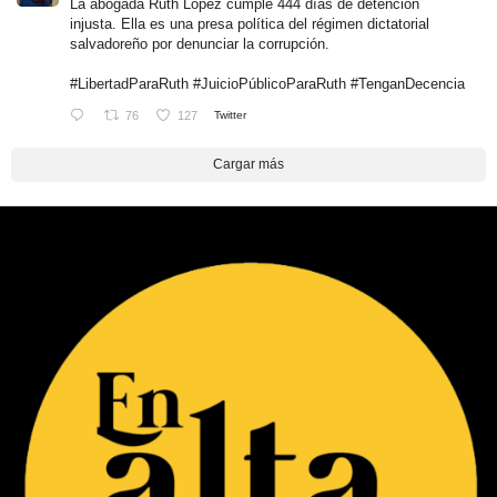
La abogada Ruth López cumple 444 días de detención
injusta. Ella es una presa política del régimen dictatorial
salvadoreño por denunciar la corrupción.
#LibertadParaRuth
#JuicioPúblicoParaRuth
#TenganDecencia
76
127
Twitter
Cargar más