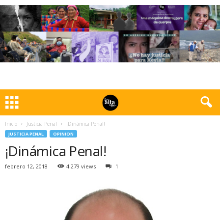
Inicio
Justicia Penal
¡Dinámica Penal!
JUSTICIA PENAL
OPINION
¡Dinámica Penal!
febrero 12, 2018
4.279 views
1