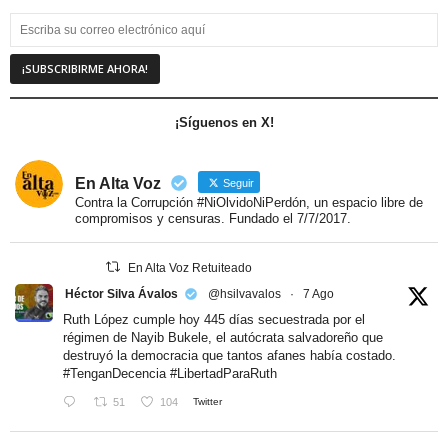
¡Síguenos en X!
En Alta Voz
Seguir
Contra la Corrupción #NiOlvidoNiPerdón, un espacio libre de
compromisos y censuras. Fundado el 7/7/2017.
En Alta Voz Retuiteado
Héctor Silva Ávalos
@hsilvavalos
·
7 Ago
Ruth López cumple hoy 445 días secuestrada por el
régimen de Nayib Bukele, el autócrata salvadoreño que
destruyó la democracia que tantos afanes había costado.
#TenganDecencia
#LibertadParaRuth
51
104
Twitter