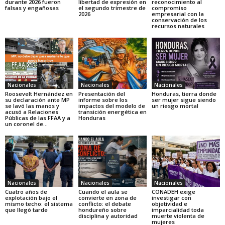
durante 2026 fueron
libertad de expresión en
reconocimiento al
falsas y engañosas
el segundo trimestre de
compromiso
2026
empresarial con la
conservación de los
recursos naturales
Nacionales
Nacionales
Nacionales
Roosevelt Hernández en
Presentación del
Honduras, tierra donde
su declaración ante MP
informe sobre los
ser mujer sigue siendo
se lavó las manos y
impactos del modelo de
un riesgo mortal
acusó a Relaciones
transición energética en
Públicas de las FFAA y a
Honduras
un coronel de...
Nacionales
Nacionales
Nacionales
Cuatro años de
Cuando el aula se
CONADEH exige
explotación bajo el
convierte en zona de
investigar con
mismo techo: el sistema
conflicto: el debate
objetividad e
que llegó tarde
hondureño sobre
imparcialidad toda
disciplina y autoridad
muerte violenta de
mujeres