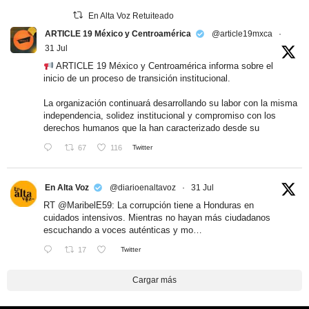
En Alta Voz Retuiteado
ARTICLE 19 México y Centroamérica
@article19mxca
·
31 Jul
ARTICLE 19 México y Centroamérica informa sobre el
inicio de un proceso de transición institucional.
La organización continuará desarrollando su labor con la misma
independencia, solidez institucional y compromiso con los
derechos humanos que la han caracterizado desde su
67
116
Twitter
En Alta Voz
@diarioenaltavoz
·
31 Jul
RT
@MaribelE59
: La corrupción tiene a Honduras en
cuidados intensivos. Mientras no hayan más ciudadanos
escuchando a voces auténticas y mo…
17
Twitter
Cargar más