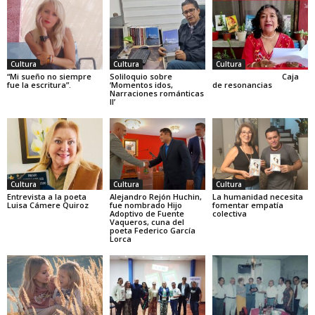
Cultura
Cultura
Cultura
“Mi sueño no siempre
Soliloquio sobre
Caja
fue la escritura”.
‘Momentos idos,
de resonancias
Narraciones románticas
II’
Cultura
Cultura
Cultura
Entrevista a la poeta
Alejandro Rejón Huchin,
La humanidad necesita
Luisa Cámere Quiroz
fue nombrado Hijo
fomentar empatía
Adoptivo de Fuente
colectiva
Vaqueros, cuna del
poeta Federico García
Lorca