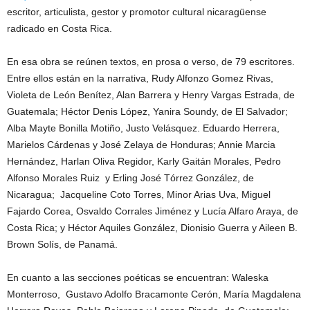
escritor, articulista, gestor y promotor cultural nicaragüense
radicado en Costa Rica.
En esa obra se reúnen textos, en prosa o verso, de 79 escritores.
Entre ellos están en la narrativa, Rudy Alfonzo Gomez Rivas,
Violeta de León Benítez, Alan Barrera y Henry Vargas Estrada, de
Guatemala; Héctor Denis López, Yanira Soundy, de El Salvador;
Alba Mayte Bonilla Motiño, Justo Velásquez. Eduardo Herrera,
Marielos Cárdenas y José Zelaya de Honduras; Annie Marcia
Hernández, Harlan Oliva Regidor, Karly Gaitán Morales, Pedro
Alfonso Morales Ruiz y Erling José Tórrez González, de
Nicaragua; Jacqueline Coto Torres, Minor Arias Uva, Miguel
Fajardo Corea, Osvaldo Corrales Jiménez y Lucía Alfaro Araya, de
Costa Rica; y Héctor Aquiles González, Dionisio Guerra y Aileen B.
Brown Solís, de Panamá.
En cuanto a las secciones poéticas se encuentran: Waleska
Monterroso, Gustavo Adolfo Bracamonte Cerón, María Magdalena