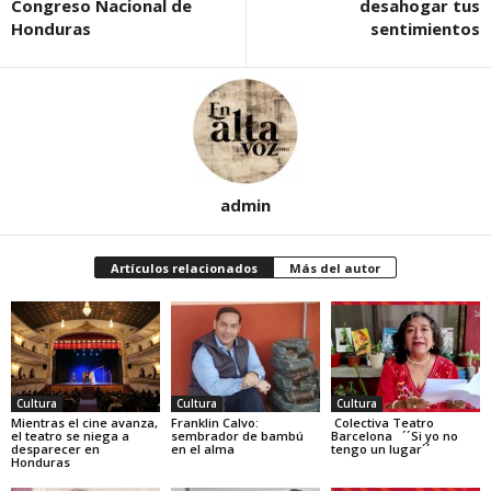
Congreso Nacional de
desahogar tus
Honduras
sentimientos
admin
Artículos relacionados
Más del autor
Cultura
Cultura
Cultura
Mientras el cine avanza,
Franklin Calvo:
Colectiva Teatro
el teatro se niega a
sembrador de bambú
Barcelona ´´Si yo no
desparecer en
en el alma
tengo un lugar´´
Honduras