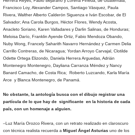
Herrera Reyes, Pablo Bejarano y Lorena Pineda, de Guatemala;
Francisco Loy, Alexander Campos, Santiago Vásquez, Paula
Rivera, Walther Alberto Calderón Siguenza e Iván Escobar, de El
Salvador; Ana Carola Burgos, Héctor Flores, Wendy Acosta,
Anacleto Soriano, Karen Valladares y Darlin Salinas, de Honduras;
Meloisa Darío, Franklin Ayende Ortiz, Fabio Mendoza Obando,
Nuby Wong, Francely Saharith Navarro Hernández y Carmen Delia
Carrillo Contreras, de Nicaragua; Yordan Arroyo Carvajal, Clotilde
Odette Ortega Elizondo, Daniela Herrera Arguedas, Adrián
Montenegro Montenegro, Dayliana Carranza Méndez y Nancy
Banard Camacho, de Costa Rica; Roberto Luzcando, Karla María
Arce y Blanca Montenegro, de Panamá.
No obstante, la antología busca con el dibujo registrar una
partícula de lo que hay de significante en la historia de cada
país, con un homenaje a alguien.
–Luz María Orozco Rivera, con un retrato realizado en claroscuro
con técnica realista recuerda a
Miguel Ángel Asturias
uno de los