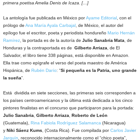
primera poetisa Amelia Denis de Icaza. […]
La antología fue publicada en México por
Ayame Editorial
, con el
prólogo de
Ana María Ayala Carbajal
, de México, el autor del
epílogo fue el escritor, poeta y periodista hondureño
Mario Hernán
Ramírez
, la portada es de la autoría de
Julio Sanabria Mata
, de
Honduras y la contraportada es de
Gilberto Arriaza
, de El
Salvador, el libro tiene 338 páginas, está disponible en Amazon.
Ella trae como epígrafe el verso del poeta maestro de América
Hispánica, de
Rubén Darío
: “
Si pequeña es la Patria, uno grande
la sueña
”.
Está dividida en siete secciones, las primeras seis corresponden a
los países centroamericanos y la última está dedicada a los cinco
pintores finalistas en el concurso que participaron para la portada:
Julio Sanabria
,
Gilberto Arriaza
,
Roberto de León
(Guatemala),
Rina Fabiola Rodríguez Salamanca
(Nicaragua)
y
Niki Sáenz Kums
, (Costa Rica). Fue compilada por
Carlos Javier
Jarquín
, reconocido internacionalmente como el “chico poeta”,