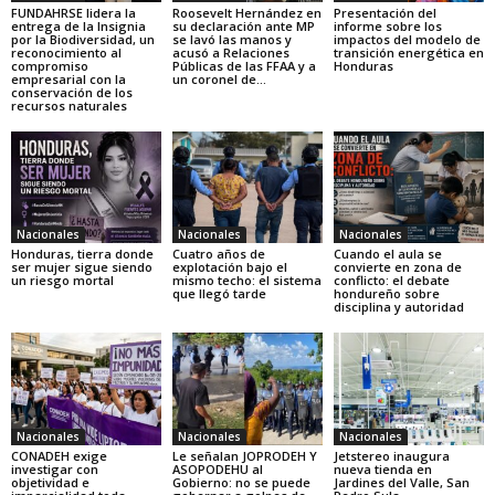
FUNDAHRSE lidera la
Roosevelt Hernández en
Presentación del
entrega de la Insignia
su declaración ante MP
informe sobre los
por la Biodiversidad, un
se lavó las manos y
impactos del modelo de
reconocimiento al
acusó a Relaciones
transición energética en
compromiso
Públicas de las FFAA y a
Honduras
empresarial con la
un coronel de...
conservación de los
recursos naturales
Nacionales
Nacionales
Nacionales
Honduras, tierra donde
Cuatro años de
Cuando el aula se
ser mujer sigue siendo
explotación bajo el
convierte en zona de
un riesgo mortal
mismo techo: el sistema
conflicto: el debate
que llegó tarde
hondureño sobre
disciplina y autoridad
Nacionales
Nacionales
Nacionales
CONADEH exige
Le señalan JOPRODEH Y
Jetstereo inaugura
investigar con
ASOPODEHU al
nueva tienda en
objetividad e
Gobierno: no se puede
Jardines del Valle, San