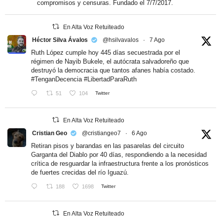
compromisos y censuras. Fundado el 7/7/2017.
En Alta Voz Retuiteado
Héctor Silva Ávalos
@hsilvavalos
·
7 Ago
Ruth López cumple hoy 445 días secuestrada por el
régimen de Nayib Bukele, el autócrata salvadoreño que
destruyó la democracia que tantos afanes había costado.
#TenganDecencia
#LibertadParaRuth
51
104
Twitter
En Alta Voz Retuiteado
Cristian Geo
@cristiangeo7
·
6 Ago
Retiran pisos y barandas en las pasarelas del circuito
Garganta del Diablo por 40 días, respondiendo a la necesidad
crítica de resguardar la infraestructura frente a los pronósticos
de fuertes crecidas del río Iguazú.
188
1698
Twitter
En Alta Voz Retuiteado