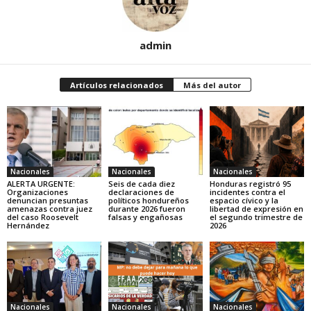
admin
Artículos relacionados
Más del autor
Nacionales
Nacionales
Nacionales
ALERTA URGENTE:
Seis de cada diez
Honduras registró 95
Organizaciones
declaraciones de
incidentes contra el
denuncian presuntas
políticos hondureños
espacio cívico y la
amenazas contra juez
durante 2026 fueron
libertad de expresión en
del caso Roosevelt
falsas y engañosas
el segundo trimestre de
Hernández
2026
Nacionales
Nacionales
Nacionales