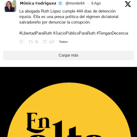
𝗠ó𝗻𝗶𝗰𝗮 ®𝗼𝗱𝗿𝗶𝗴𝘂𝗲𝘇
@monikr84
·
6 Ago
La abogada Ruth López cumple 444 días de detención
injusta. Ella es una presa política del régimen dictatorial
salvadoreño por denunciar la corrupción.
#LibertadParaRuth
#JuicioPúblicoParaRuth
#TenganDecencia
76
127
Twitter
Cargar más