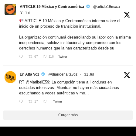
ARTICLE 19 México y Centroamérica
@article19mxca
·
31 Jul
ARTICLE 19 México y Centroamérica informa sobre el
inicio de un proceso de transición institucional.
La organización continuará desarrollando su labor con la misma
independencia, solidez institucional y compromiso con los
derechos humanos que la han caracterizado desde su
67
116
Twitter
En Alta Voz
@diarioenaltavoz
·
31 Jul
RT
@MaribelE59
: La corrupción tiene a Honduras en
cuidados intensivos. Mientras no hayan más ciudadanos
escuchando a voces auténticas y mo…
17
Twitter
Cargar más