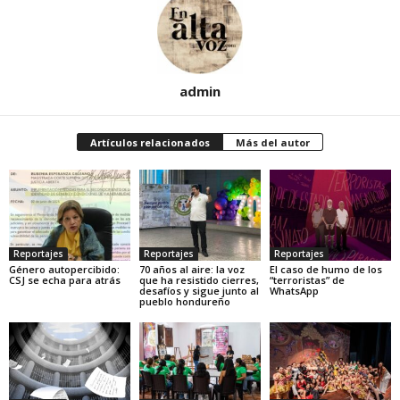
admin
Artículos relacionados
Más del autor
Reportajes
Reportajes
Reportajes
Género autopercibido:
70 años al aire: la voz
El caso de humo de los
CSJ se echa para atrás
que ha resistido cierres,
“terroristas” de
desafíos y sigue junto al
WhatsApp
pueblo hondureño