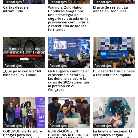
Reportajes
Reportajes
Reportajes
Cartas desde el
Warriors Zulu Nation
El arte de resistir: La
inframundo
Honduras aboga por
danza en Honduras
una estrategia de
seguridad basada en la
prevención comunitaria
y construida desde los
territorios
Reportajes
Reportajes
Reportajes
¿Qué pasó con los 160
CNA sugiere cambios en
UE descarta fraude pese
niños de Lev Tahor?
el sistema electoral y
a recuento incumplido
las denuncias sobre la
crisis de 2025 aumentan
la presión en el
Congreso
Reportajes
Reportajes
Reportajes
CODEMUH alerta sobre
GENERACIÓN Z EN
La huella emocional: El
riesgos para los
HONDURAS REDEFINE LA
verdadero regalo