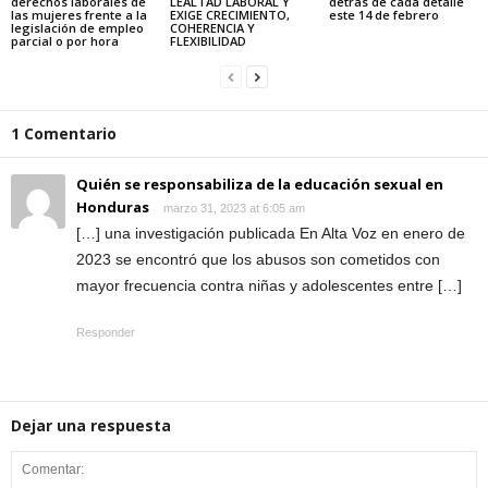
derechos laborales de
LEALTAD LABORAL Y
detrás de cada detalle
las mujeres frente a la
EXIGE CRECIMIENTO,
este 14 de febrero
legislación de empleo
COHERENCIA Y
parcial o por hora
FLEXIBILIDAD
1 Comentario
Quién se responsabiliza de la educación sexual en
Honduras
marzo 31, 2023 at 6:05 am
[…] una investigación publicada En Alta Voz en enero de
2023 se encontró que los abusos son cometidos con
mayor frecuencia contra niñas y adolescentes entre […]
Responder
Dejar una respuesta