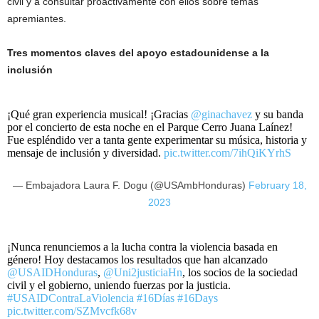
civil y a consultar proactivamente con ellos sobre temas
apremiantes.
Tres momentos claves del apoyo estadounidense a la
inclusión
¡Qué gran experiencia musical! ¡Gracias
@ginachavez
y su banda
por el concierto de esta noche en el Parque Cerro Juana Laínez!
Fue espléndido ver a tanta gente experimentar su música, historia y
mensaje de inclusión y diversidad.
pic.twitter.com/7ihQiKYrhS
— Embajadora Laura F. Dogu (@USAmbHonduras)
February 18,
2023
¡Nunca renunciemos a la lucha contra la violencia basada en
género! Hoy destacamos los resultados que han alcanzado
@USAIDHonduras
,
@Uni2justiciaHn
, los socios de la sociedad
civil y el gobierno, uniendo fuerzas por la justicia.
#USAIDContraLaViolencia
#16Días
#16Days
pic.twitter.com/SZMvcfk68v