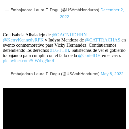
— Embajadora Laura F. Dogu (@USAmbHonduras)
December 2,
2022
Con Isabela Albaladejo de
@OACNUDHHN
@KerryKennedyRFK
y Indyra Mendoza de
@CATTRACHAS
en
evento conmemorativo para Vicky Hernandez. Continuaremos
defendiendo los derechos
#LGTTBI
. Satisfechas de ver el gobierno
trabajando para cumplir con el fallo de la
@CorteIDH
en el caso.
pic.twitter.com/SiWdxg9u0f
— Embajadora Laura F. Dogu (@USAmbHonduras)
May 8, 2022