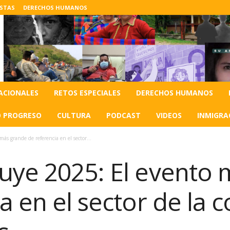
ISTAS
DERECHOS HUMANOS
ACIONALES
RETOS ESPECIALES
DERECHOS HUMANOS
O PROGRESO
CULTURA
PODCAST
VIDEOS
INMIGRA
ás grande de referencia en el sector...
uye 2025: El evento
a en el sector de la 