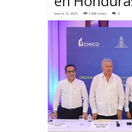
en Hondura
H
o
marzo 12, 2025
1.008 views
0
n
d
u
r
a
s
y
e
l
m
u
n
d
o