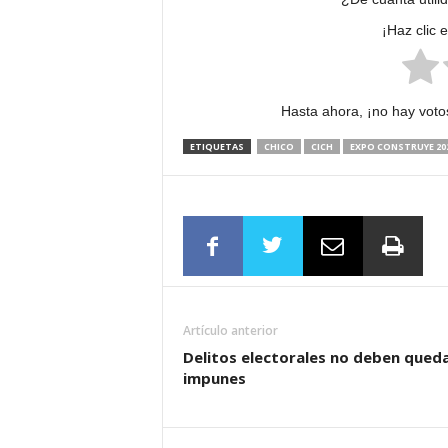
¡Haz clic 
Hasta ahora, ¡no hay votos
ETIQUETAS
CHICO
CICH
EXPO CONSTRUYE 20
Artículo anterior
Delitos electorales no deben qued
impunes