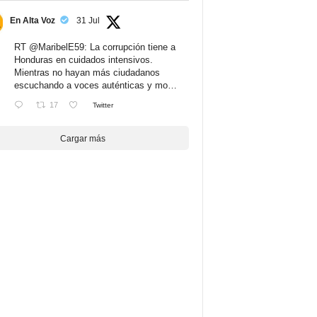
En Alta Voz
31 Jul
RT
@MaribelE59
: La corrupción tiene a
Honduras en cuidados intensivos.
Mientras no hayan más ciudadanos
escuchando a voces auténticas y mo…
17
Twitter
Cargar más