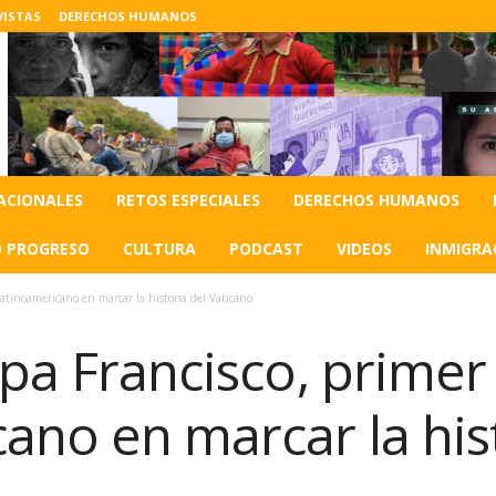
VISTAS
DERECHOS HUMANOS
ACIONALES
RETOS ESPECIALES
DERECHOS HUMANOS
O PROGRESO
CULTURA
PODCAST
VIDEOS
INMIGRA
 latinoamericano en marcar la historia del Vaticano
apa Francisco, primer
ano en marcar la his