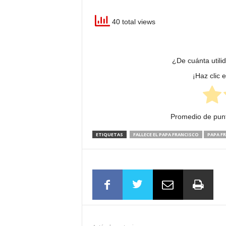
40 total views
¿De cuánta utili
¡Haz clic 
Promedio de pun
ETIQUETAS
FALLECE EL PAPA FRANCISCO
PAPA F