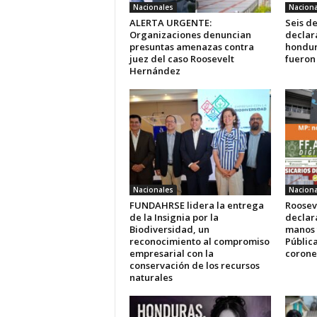
Nacionales
Naciona
ALERTA URGENTE:
Seis d
Organizaciones denuncian
declara
presuntas amenazas contra
hondur
juez del caso Roosevelt
fueron
Hernández
Nacionales
Naciona
FUNDAHRSE lidera la entrega
Roosev
de la Insignia por la
declara
Biodiversidad, un
manos 
reconocimiento al compromiso
Pública
empresarial con la
coronel
conservación de los recursos
naturales