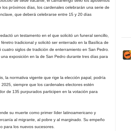
rotocolo de sede vacante, el camarlengo selló los aposentos
nte los próximos días, los cardenales celebrarán una serie de
cónclave, que deberá celebrarse entre 15 y 20 días
edactó un testamento en el que solicitó un funeral sencillo,
 féretro tradicional y solicitó ser enterrado en la Basílica de
 cuatro siglos de tradición de enterramiento en San Pedro.
 una exposición en la de San Pedro durante tres días para
s, la normativa vigente que rige la elección papal, podría
e 2025, siempre que los cardenales electores estén
or de 135 purpurados participen en la votación para
iende su muerte como primer líder latinoamericano y
cercanía al migrante, al pobre y al marginado. Su empeño
bo para los nuevos sucesores.