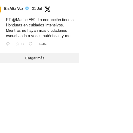
En Alta Voz
31 Jul
RT
@MaribelE59
: La corrupción tiene a
Honduras en cuidados intensivos.
Mientras no hayan más ciudadanos
escuchando a voces auténticas y mo…
17
Twitter
Cargar más