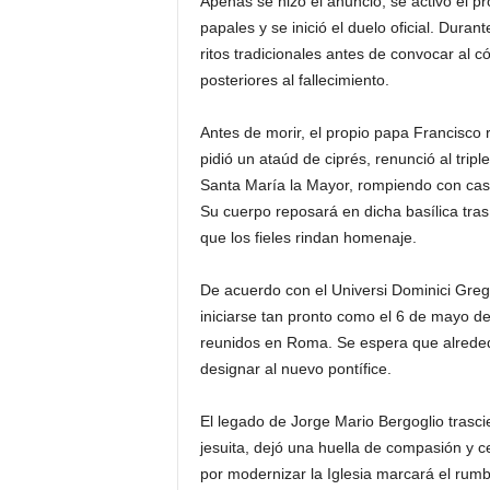
Apenas se hizo el anuncio, se activó el p
papales y se inició el duelo oficial. Dura
ritos tradicionales antes de convocar al 
posteriores al fallecimiento.
Antes de morir, el propio papa Francisco r
pidió un ataúd de ciprés, renunció al triple
Santa María la Mayor, rompiendo con casi
Su cuerpo reposará en dicha basílica tras
que los fieles rindan homenaje.
De acuerdo con el Universi Dominici Gregi
iniciarse tan pronto como el 6 de mayo d
reunidos en Roma. Se espera que alreded
designar al nuevo pontífice.
El legado de Jorge Mario Bergoglio trasc
jesuita, dejó una huella de compasión y 
por modernizar la Iglesia marcará el rum