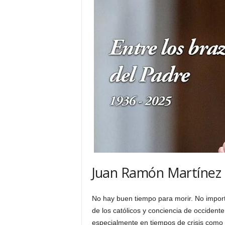
H
o
n
d
u
r
a
s
y
e
l
m
u
n
d
Juan Ramón Martínez
o
No hay buen tiempo para morir. No import
de los católicos y conciencia de occidente
especialmente en tiempos de crisis como 