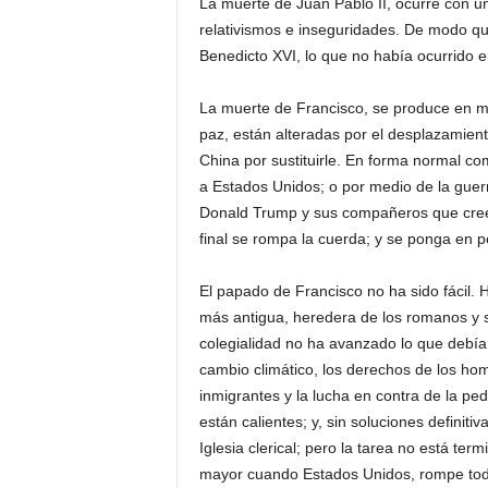
La muerte de Juan Pablo II, ocurre con 
relativismos e inseguridades. De modo q
Benedicto XVI, lo que no había ocurrido e
La muerte de Francisco, se produce en mo
paz, están alteradas por el desplazamien
China por sustituirle. En forma normal co
a Estados Unidos; o por medio de la gue
Donald Trump y sus compañeros que creen
final se rompa la cuerda; y se ponga en pe
El papado de Francisco no ha sido fácil. 
más antigua, heredera de los romanos y s
colegialidad no ha avanzado lo que debía y
cambio climático, los derechos de los hom
inmigrantes y la lucha en contra de la ped
están calientes; y, sin soluciones definit
Iglesia clerical; pero la tarea no está t
mayor cuando Estados Unidos, rompe to