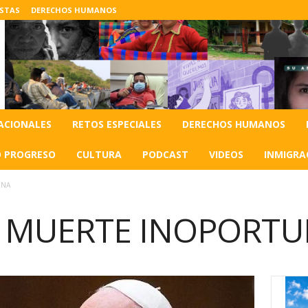
ISTAS
DERECHOS HUMANOS
ACIONALES
RETOS ESPECIALES
DERECHOS HUMANOS
O PROGRESO
CULTURA
PODCAST
VIDEOS
INMIGRA
UNA
, MUERTE INOPORT