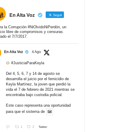
En Alta Voz
Seguir
ra la Corrupción #NiOlvidoNiPerdón, un
cio libre de compromisos y censuras.
ado el 7/7/2017.
En Alta Voz
4 Ago
#JusticiaParaKeyla
Del 4, 5, 6, 7 y 14 de agosto se
desarrolla el juicio por el femicidio de
Keyla Martínez, la joven que perdió la
vida el 7 de febrero de 2021 mientras se
encontraba bajo custodia policial.
Este caso representa una oportunidad
para que el sistema de
1
2
Twitter