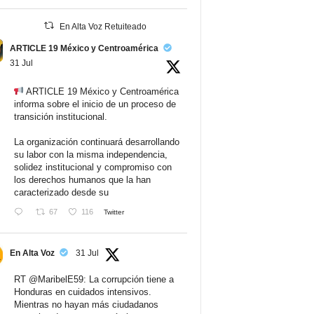
En Alta Voz Retuiteado
ARTICLE 19 México y Centroamérica
31 Jul
ARTICLE 19 México y Centroamérica
informa sobre el inicio de un proceso de
transición institucional.
La organización continuará desarrollando
su labor con la misma independencia,
solidez institucional y compromiso con
los derechos humanos que la han
caracterizado desde su
67
116
Twitter
En Alta Voz
31 Jul
RT
@MaribelE59
: La corrupción tiene a
Honduras en cuidados intensivos.
Mientras no hayan más ciudadanos