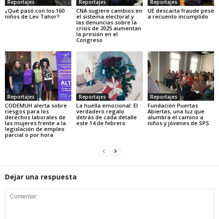
Reportajes
Reportajes
Reportajes
¿Qué pasó con los 160
CNA sugiere cambios en
UE descarta fraude pese
niños de Lev Tahor?
el sistema electoral y
a recuento incumplido
las denuncias sobre la
crisis de 2025 aumentan
la presión en el
Congreso
Reportajes
Reportajes
Reportajes
CODEMUH alerta sobre
La huella emocional: El
Fundación Puertas
riesgos para los
verdadero regalo
Abiertas, una luz que
derechos laborales de
detrás de cada detalle
alumbra el camino a
las mujeres frente a la
este 14 de febrero
niños y jóvenes de SPS
legislación de empleo
parcial o por hora
Dejar una respuesta