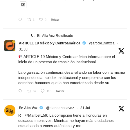
1
2
Twitter
En Alta Voz Retuiteado
ARTICLE 19 México y Centroamérica
@article19mxca
·
31 Jul
ARTICLE 19 México y Centroamérica informa sobre el
inicio de un proceso de transición institucional.
La organización continuará desarrollando su labor con la misma
independencia, solidez institucional y compromiso con los
derechos humanos que la han caracterizado desde su
67
116
Twitter
En Alta Voz
@diarioenaltavoz
·
31 Jul
RT
@MaribelE59
: La corrupción tiene a Honduras en
cuidados intensivos. Mientras no hayan más ciudadanos
escuchando a voces auténticas y mo…