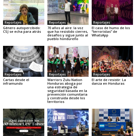
Reportajes
Reportajes
Reportajes
Género autopercibido:
70 años al aire: la voz
El caso de humo de los
CSJ se echa para atrás
que ha resistido cierres,
“terroristas” de
desafíos y sigue junto al
WhatsApp
pueblo hondureño
Reportajes
Reportajes
Reportajes
Cartas desde el
Warriors Zulu Nation
El arte de resistir: La
inframundo
Honduras aboga por
danza en Honduras
una estrategia de
seguridad basada en la
prevención comunitaria
y construida desde los
territorios