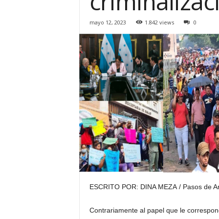
criminalizac
H
o
mayo 12, 2023
1.842 views
0
n
d
u
r
a
s
y
e
l
m
u
n
d
o
ESCRITO POR: DINA MEZA / Pasos de A
Contrariamente al papel que le correspond