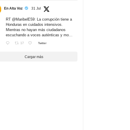
En Alta Voz
31 Jul
RT
@MaribelE59
: La corrupción tiene a
Honduras en cuidados intensivos.
Mientras no hayan más ciudadanos
escuchando a voces auténticas y mo…
17
Twitter
Cargar más