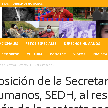
VISTAS
DERECHOS HUMANOS
ACIONALES
RETOS ESPECIALES
DERECHOS HUMANOS
O PROGRESO
CULTURA
PODCAST
VIDEOS
INMIGRA
ría de Derechos Humanos, SEDH, al respaldar la...
sición de la Secretar
manos, SEDH, al resp