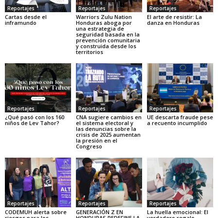
Reportajes
Reportajes
Reportajes
Cartas desde el
Warriors Zulu Nation
El arte de resistir: La
inframundo
Honduras aboga por
danza en Honduras
una estrategia de
seguridad basada en la
prevención comunitaria
y construida desde los
territorios
Reportajes
Reportajes
Reportajes
¿Qué pasó con los 160
CNA sugiere cambios en
UE descarta fraude pese
niños de Lev Tahor?
el sistema electoral y
a recuento incumplido
las denuncias sobre la
crisis de 2025 aumentan
la presión en el
Congreso
Reportajes
Reportajes
Reportajes
CODEMUH alerta sobre
GENERACIÓN Z EN
La huella emocional: El
riesgos para los
HONDURAS REDEFINE LA
verdadero regalo