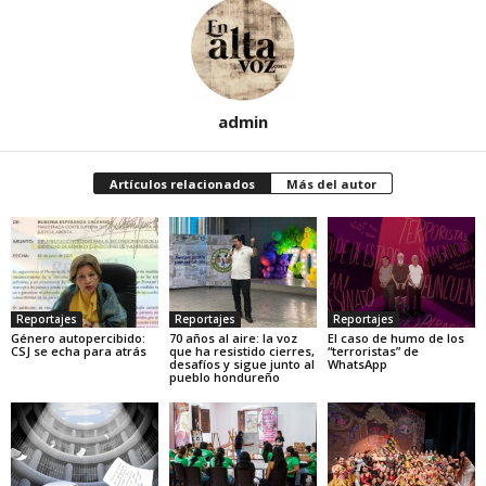
admin
Artículos relacionados
Más del autor
Reportajes
Reportajes
Reportajes
Género autopercibido:
70 años al aire: la voz
El caso de humo de los
CSJ se echa para atrás
que ha resistido cierres,
“terroristas” de
desafíos y sigue junto al
WhatsApp
pueblo hondureño