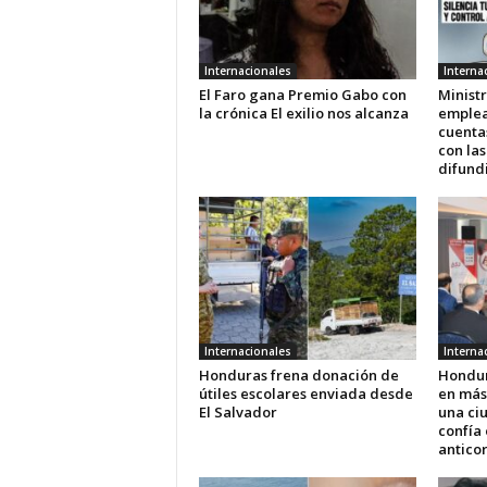
Internacionales
Interna
El Faro gana Premio Gabo con
Ministr
la crónica El exilio nos alcanza
emplea
cuenta
con las
difundi
Internacionales
Interna
Honduras frena donación de
Hondur
útiles escolares enviada desde
en más
El Salvador
una ci
confía 
antico