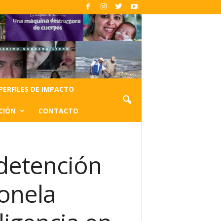
PERFILES DE IMPACTO
CIÓN
CONTACTO
detención
eonela