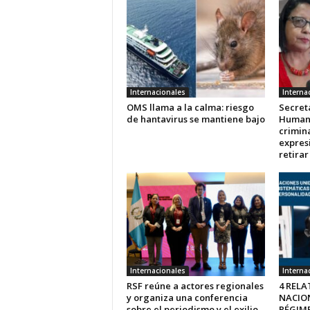
Internacionales
Interna
OMS llama a la calma: riesgo
Secret
de hantavirus se mantiene bajo
Human
crimina
expres
retira
Internacionales
Interna
RSF reúne a actores regionales
4 RELA
y organiza una conferencia
NACIO
sobre el periodismo y el exilio
RÉGIM