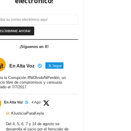
electrónico!
¡Síguenos en X!
En Alta Voz
Seguir
ra la Corrupción #NiOlvidoNiPerdón, un
cio libre de compromisos y censuras.
ado el 7/7/2017.
En Alta Voz
4 Ago
#JusticiaParaKeyla
Del 4, 5, 6, 7 y 14 de agosto se
desarrolla el juicio por el femicidio de