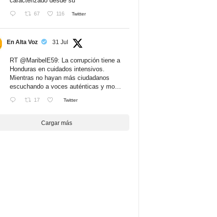
caracterizado desde su
67
116
Twitter
En Alta Voz
31 Jul
RT
@MaribelE59
: La corrupción tiene a
Honduras en cuidados intensivos.
Mientras no hayan más ciudadanos
escuchando a voces auténticas y mo…
17
Twitter
Cargar más