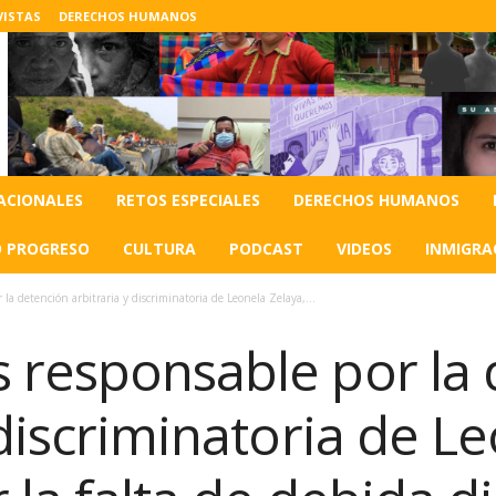
VISTAS
DERECHOS HUMANOS
ACIONALES
RETOS ESPECIALES
DERECHOS HUMANOS
O PROGRESO
CULTURA
PODCAST
VIDEOS
INMIGRA
la detención arbitraria y discriminatoria de Leonela Zelaya,...
 responsable por la 
 discriminatoria de L