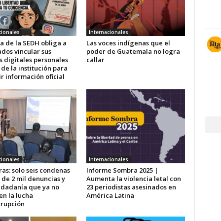
cionales
Internacionales
a de la SEDH obliga a
Las voces indígenas que el
dos vincular sus
poder de Guatemala no logra
s digitales personales
callar
 de la institución para
r información oficial
cionales
Internacionales
as: solo seis condenas
Informe Sombra 2025 |
 de 2 mil denuncias y
Aumenta la violencia letal con
udadanía que ya no
23 periodistas asesinados en
en la lucha
América Latina
rrupción