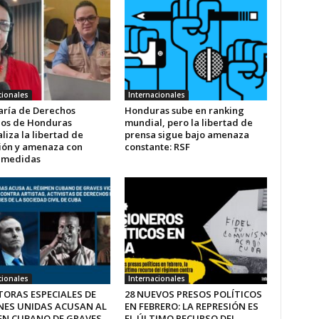
cionales
Internacionales
aría de Derechos
Honduras sube en ranking
os de Honduras
mundial, pero la libertad de
liza la libertad de
prensa sigue bajo amenaza
ión y amenaza con
constante: RSF
r medidas
cionales
Internacionales
TORAS ESPECIALES DE
28 NUEVOS PRESOS POLÍTICOS
NES UNIDAS ACUSAN AL
EN FEBRERO: LA REPRESIÓN ES
EN CUBANO DE GRAVES
EL ÚLTIMO RECURSO DEL