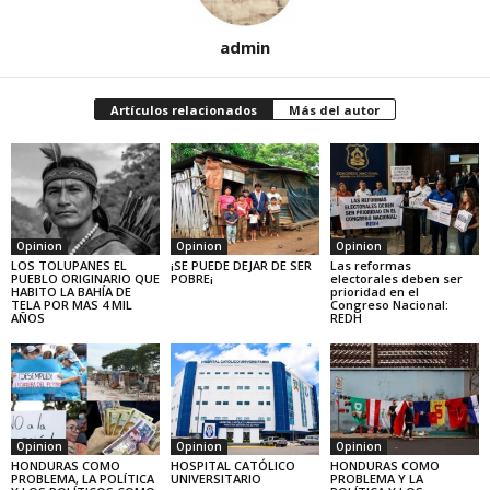
admin
Artículos relacionados
Más del autor
Opinion
Opinion
Opinion
LOS TOLUPANES EL
¡SE PUEDE DEJAR DE SER
Las reformas
PUEBLO ORIGINARIO QUE
POBRE¡
electorales deben ser
HABITO LA BAHÍA DE
prioridad en el
TELA POR MAS 4 MIL
Congreso Nacional:
AÑOS
REDH
Opinion
Opinion
Opinion
HONDURAS COMO
HOSPITAL CATÓLICO
HONDURAS COMO
PROBLEMA, LA POLÍTICA
UNIVERSITARIO
PROBLEMA Y LA