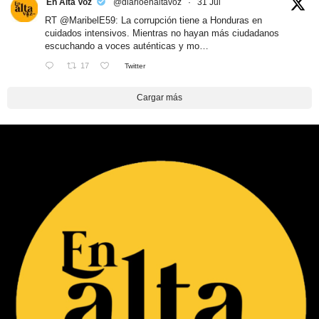
En Alta Voz
@diarioenaltavoz
·
31 Jul
RT
@MaribelE59
: La corrupción tiene a Honduras en
cuidados intensivos. Mientras no hayan más ciudadanos
escuchando a voces auténticas y mo…
17
Twitter
Cargar más