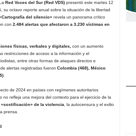
La
Red Voces del Sur (Red VDS)
presentó este martes 12
u octavo reporte anual sobre la situación de la libertad
«Cartografía del silencio»
revela un panorama crítico
ión con
2.484 alertas que afectaron a 3.230 víctimas en
iones físicas, verbales y digitales,
con un aumento
las restricciones de acceso a la información y el
iodistas, entre otras formas de ataques directos e
de alertas registradas fueron
Colombia (468), México
5)
.
ecto de 2024 en países con regímenes autoritarios
to no refleja una mejora del contexto para el ejercicio de la
a
«sostificación» de la violencia
, la autocensura y el exilio
la prensa.
d