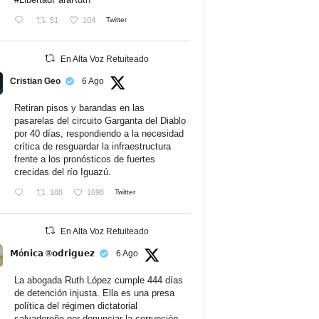
51
104
Twitter
En Alta Voz Retuiteado
Cristian Geo
6 Ago
Retiran pisos y barandas en las
pasarelas del circuito Garganta del Diablo
por 40 días, respondiendo a la necesidad
crítica de resguardar la infraestructura
frente a los pronósticos de fuertes
crecidas del río Iguazú.
188
1698
Twitter
En Alta Voz Retuiteado
𝗠ó𝗻𝗶𝗰𝗮 ®𝗼𝗱𝗿𝗶𝗴𝘂𝗲𝘇
6 Ago
La abogada Ruth López cumple 444 días
de detención injusta. Ella es una presa
política del régimen dictatorial
salvadoreño por denunciar la corrupción.