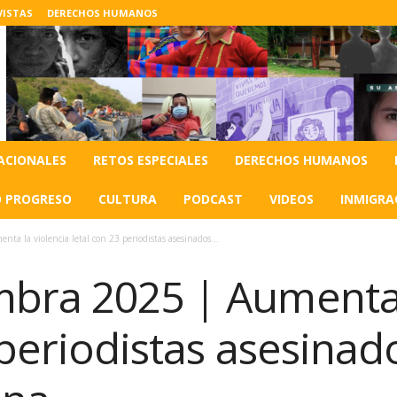
VISTAS
DERECHOS HUMANOS
ACIONALES
RETOS ESPECIALES
DERECHOS HUMANOS
O PROGRESO
CULTURA
PODCAST
VIDEOS
INMIGRA
a la violencia letal con 23 periodistas asesinados...
bra 2025 | Aumenta 
 periodistas asesinad