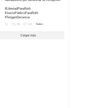
#LibertadParaRuth
#JuicioPúblicoParaRuth
#TenganDecencia
76
127
Twitter
Cargar más