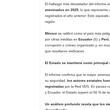
El hallazgo más devastador del informe es 
asesinados en 2025
, lo que representa
registrados el año anterior. Esto equival
región.
México
se ratificó como el país más peli
por cifras inéditas en
Ecuador
(5) y
Perú
corrupción o crimen organizado y, en muc
que resultaron ineficaces.
El Estado se mantiene como principal 
El informe confirma que la mayor amenaz
su seguridad:
los actores estatales fue
registradas
por la Red VDS. En países c
y Ecuador, el Estado superó el 50 % de la 
Un análisis profundo revela que los m