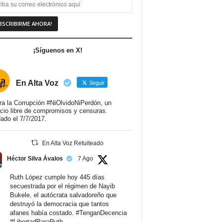
¡Síguenos en X!
En Alta Voz
Seguir
ra la Corrupción #NiOlvidoNiPerdón, un
cio libre de compromisos y censuras.
ado el 7/7/2017.
En Alta Voz Retuiteado
Héctor Silva Ávalos
7 Ago
Ruth López cumple hoy 445 días
secuestrada por el régimen de Nayib
Bukele, el autócrata salvadoreño que
destruyó la democracia que tantos
afanes había costado.
#TenganDecencia
#LibertadParaRuth