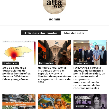
admin
Artículos relacionados
Más del autor
Nacionales
Nacionales
Nacionales
Seis de cada diez
Honduras registró 95
FUNDAHRSE lidera la
declaraciones de
incidentes contra el
entrega de la Insignia
políticos hondureños
espacio cívico y la
por la Biodiversidad, un
durante 2026 fueron
libertad de expresión en
reconocimiento al
falsas y engañosas
el segundo trimestre de
compromiso
2026
empresarial con la
conservación de los
recursos naturales