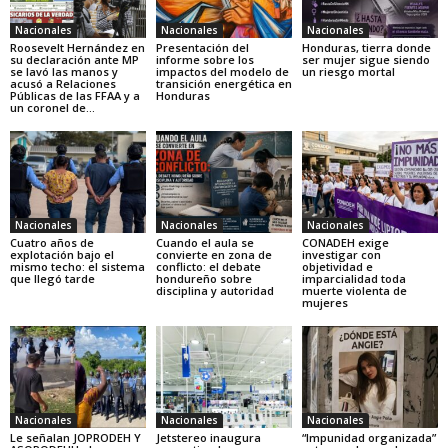
Nacionales
Nacionales
Nacionales
Roosevelt Hernández en
Presentación del
Honduras, tierra donde
su declaración ante MP
informe sobre los
ser mujer sigue siendo
se lavó las manos y
impactos del modelo de
un riesgo mortal
acusó a Relaciones
transición energética en
Públicas de las FFAA y a
Honduras
un coronel de...
Nacionales
Nacionales
Nacionales
Cuatro años de
Cuando el aula se
CONADEH exige
explotación bajo el
convierte en zona de
investigar con
mismo techo: el sistema
conflicto: el debate
objetividad e
que llegó tarde
hondureño sobre
imparcialidad toda
disciplina y autoridad
muerte violenta de
mujeres
Nacionales
Nacionales
Nacionales
Le señalan JOPRODEH Y
Jetstereo inaugura
“Impunidad organizada”