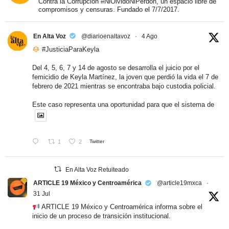
Contra la Corrupción #NiOlvidoNiPerdón, un espacio libre de
compromisos y censuras. Fundado el 7/7/2017.
En Alta Voz
@diarioenaltavoz
·
4 Ago
#JusticiaParaKeyla
Del 4, 5, 6, 7 y 14 de agosto se desarrolla el juicio por el
femicidio de Keyla Martínez, la joven que perdió la vida el 7 de
febrero de 2021 mientras se encontraba bajo custodia policial.
Este caso representa una oportunidad para que el sistema de
1
2
Twitter
En Alta Voz Retuiteado
ARTICLE 19 México y Centroamérica
@article19mxca
·
31 Jul
ARTICLE 19 México y Centroamérica informa sobre el
inicio de un proceso de transición institucional.