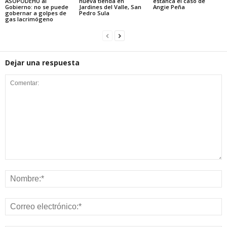
ASOPODEHU al
nueva tienda en
estanca el caso de
Gobierno: no se puede
Jardines del Valle, San
Angie Peña
gobernar a golpes de
Pedro Sula
gas lacrimógeno
Dejar una respuesta