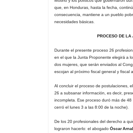
Motiño y los políticos que gobernaron du
que, en Honduras, hasta la fecha, contin
consecuencia, mantiene a un pueblo pobre
necesidades básicas.
PROCESO DE LA JUNTA
Durante el presente proceso 26 profesiona
en el que la Junta Proponente elegirá a l
dos mujeres, que serán enviados al Cong
escojan al próximo fiscal general y fiscal
Al concluir el proceso de postulaciones, 
26 a subsanar información, es decir, pre
incompleta. Ese proceso duró más de 48 ho
cerró el lunes 3 a las 8:00 de la noche).
De los 20 profesionales del derecho a qui
lograron hacerlo: el abogado
Óscar Arna