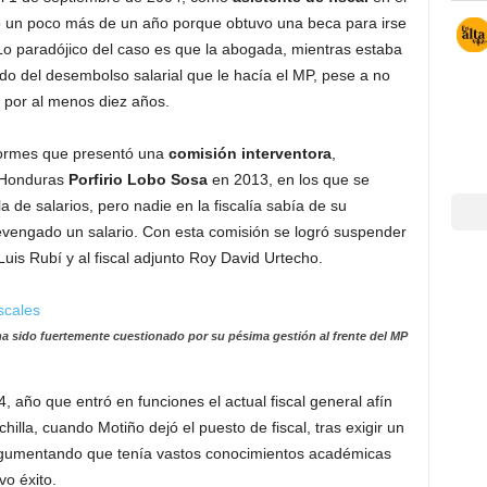
ajó un poco más de un año porque obtuvo una beca para irse
Lo paradójico del caso es que la abogada, mientras estaba
do del desembolso salarial que le hacía el MP, pese a no
o por al menos diez años.
informes que presentó una
comisión interventora
,
 Honduras
Porfirio Lobo Sosa
en 2013, en los que se
a de salarios, pero nadie en la fiscalía sabía de su
evengado un salario. Con esta comisión se logró suspender
 Luis Rubí y al fiscal adjunto Roy David Urtecho.
ha sido fuertemente cuestionado por su pésima gestión al frente del MP
, año que entró en funciones el actual fiscal general afín
illa, cuando Motiño dejó el puesto de fiscal, tras exigir un
 argumentando que tenía vastos conocimientos académicas
o éxito.