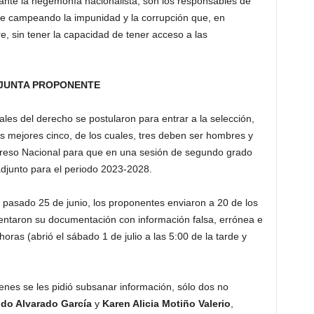
rante la hegemonía nacionalista, son los responsables de
úe campeando la impunidad y la corrupción que, en
, sin tener la capacidad de tener acceso a las
 PROPONENTE
les del derecho se postularon para entrar a la selección,
os mejores cinco, de los cuales, tres deben ser hombres y
reso Nacional para que en una sesión de segundo grado
 adjunto para el periodo 2023-2028.
el pasado 25 de junio, los proponentes enviaron a 20 de los
sentaron su documentación con información falsa, errónea e
ras (abrió el sábado 1 de julio a las 5:00 de la tarde y
enes se les pidió subsanar información, sólo dos no
ldo Alvarado García
y
Karen Alicia Motiño Valerio
,