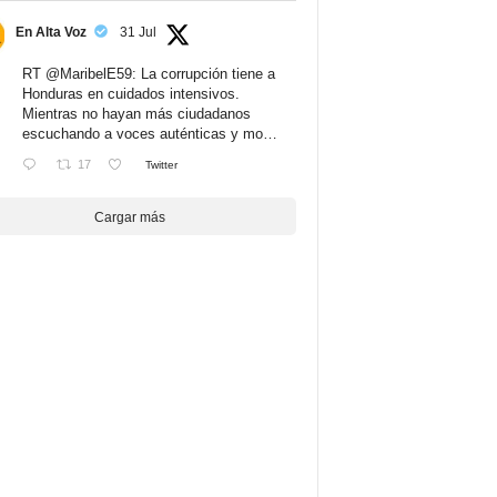
En Alta Voz
31 Jul
RT
@MaribelE59
: La corrupción tiene a
Honduras en cuidados intensivos.
Mientras no hayan más ciudadanos
escuchando a voces auténticas y mo…
17
Twitter
Cargar más