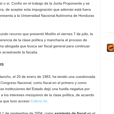
í o sí. Confío en el trabajo de la Junta Proponente y se
ra, de aceptar esta impugnación que además está fuera
presenta a la Universidad Nacional Autónoma de Honduras
gundo recurso que presentó Motiño el viernes 7 de julio, la
njerencia de la clase política y mancharía el proceso de
 una abogada que busca ser fiscal general para continuar
arrastrando la fiscalía.
OS
Olancho, el 20 de enero de 1983, ha tenido una cuestionada
el Congreso Nacional, como fiscal en el primero y como
as instituciones del Estado dejó una huella negativa por
a los intereses mezquinos de la clase política, de acuerdo
 la que tuvo acceso
Criterio.hn
.
el 1 de septiembre de 2004, como
asistente de fiscal
en el