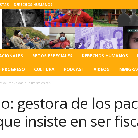
ISTAS
DERECHOS HUMANOS
ACIONALES
RETOS ESPECIALES
DERECHOS HUMANOS
O PROGRESO
CULTURA
PODCAST
VIDEOS
INMIGRA
os de impunidad que insiste en ser...
o: gestora de los pac
e insiste en ser fisc