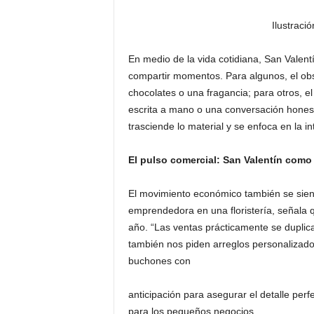
Ilustraci
En medio de la vida cotidiana, San Valent
compartir momentos. Para algunos, el obs
chocolates o una fragancia; para otros, el
escrita a mano o una conversación honesta
trasciende lo material y se enfoca en la i
El pulso comercial: San Valentín como
El movimiento económico también se sient
emprendedora en una floristería, señala 
año. “Las ventas prácticamente se duplica
también nos piden arreglos personalizado
buchones con
anticipación para asegurar el detalle per
para los pequeños negocios.