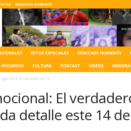
VISTAS
DERECHOS HUMANOS
ACIONALES
RETOS ESPECIALES
DERECHOS HUMANOS
O PROGRESO
CULTURA
PODCAST
VIDEOS
INMIGRA
regalo detrás de cada detalle este 14...
ocional: El verdader
da detalle este 14 d