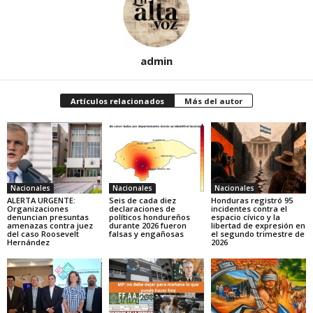
admin
Artículos relacionados
Más del autor
Nacionales
Nacionales
Nacionales
ALERTA URGENTE:
Seis de cada diez
Honduras registró 95
Organizaciones
declaraciones de
incidentes contra el
denuncian presuntas
políticos hondureños
espacio cívico y la
amenazas contra juez
durante 2026 fueron
libertad de expresión en
del caso Roosevelt
falsas y engañosas
el segundo trimestre de
Hernández
2026