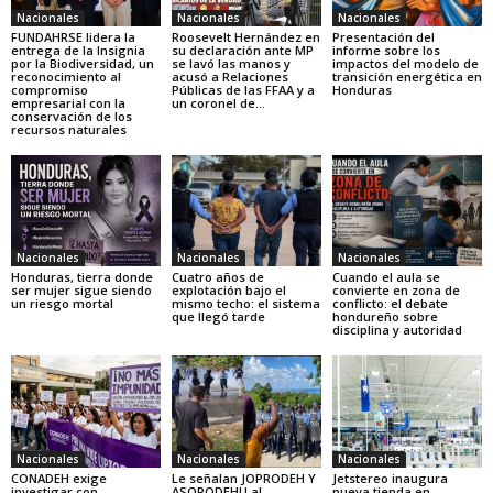
Nacionales
Nacionales
Nacionales
FUNDAHRSE lidera la
Roosevelt Hernández en
Presentación del
entrega de la Insignia
su declaración ante MP
informe sobre los
por la Biodiversidad, un
se lavó las manos y
impactos del modelo de
reconocimiento al
acusó a Relaciones
transición energética en
compromiso
Públicas de las FFAA y a
Honduras
empresarial con la
un coronel de...
conservación de los
recursos naturales
Nacionales
Nacionales
Nacionales
Honduras, tierra donde
Cuatro años de
Cuando el aula se
ser mujer sigue siendo
explotación bajo el
convierte en zona de
un riesgo mortal
mismo techo: el sistema
conflicto: el debate
que llegó tarde
hondureño sobre
disciplina y autoridad
Nacionales
Nacionales
Nacionales
CONADEH exige
Le señalan JOPRODEH Y
Jetstereo inaugura
investigar con
ASOPODEHU al
nueva tienda en