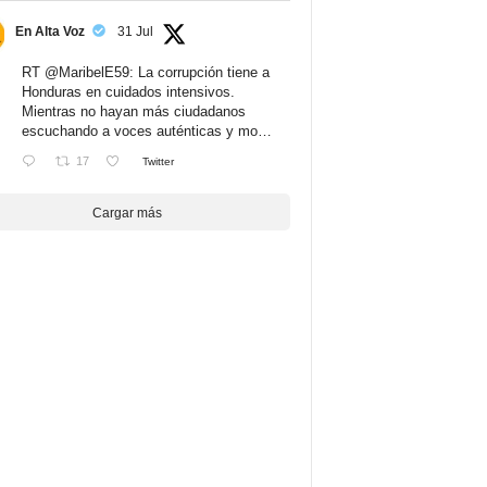
En Alta Voz
31 Jul
RT
@MaribelE59
: La corrupción tiene a
Honduras en cuidados intensivos.
Mientras no hayan más ciudadanos
escuchando a voces auténticas y mo…
17
Twitter
Cargar más