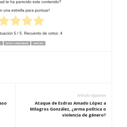
dad te ha parecido este contenido?
en una estrella para puntuar!
tuación
5
/ 5. Recuento de votos:
4
L
ECHO-CANCERHN
UNICAH
Artículo siguiente
caso
Ataque de Esdras Amado López a
Milagros González, ¿arma política o
violencia de género?