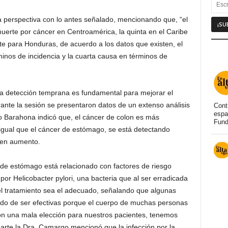
 perspectiva con lo antes señalado, mencionando que, “el
uerte por cáncer en Centroamérica, la quinta en el Caribe
te para Honduras, de acuerdo a los datos que existen, el
minos de incidencia y la cuarta causa en términos de
la detección temprana es fundamental para mejorar el
ante la sesión se presentaron datos de un extenso análisis
Cont
espa
o Barahona indicó que, el cáncer de colon es más
Fund
 igual que el cáncer de estómago, se está detectando
 en aumento.
 de estómago está relacionado con factores de riesgo
por Helicobacter pylori, una bacteria que al ser erradicada
el tratamiento sea el adecuado, señalando que algunas
ado de ser efectivas porque el cuerpo de muchas personas
son una mala elección para nuestros pacientes, tenemos
parte la Dra. Camargo mencionó que la infección por la