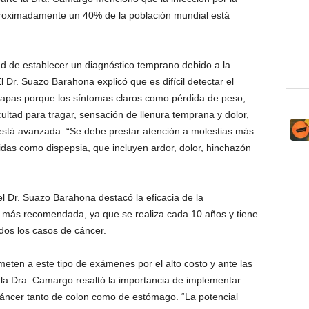
Aproximadamente un 40% de la población mundial está
ad de establecer un diagnóstico temprano debido a la
l Dr. Suazo Barahona explicó que es difícil detectar el
etapas porque los síntomas claros como pérdida de peso,
cultad para tragar, sensación de llenura temprana y dolor,
stá avanzada. “Se debe prestar atención a molestias más
idas como dispepsia, que incluyen ardor, dolor, hinchazón
el Dr. Suazo Barahona destacó la eficacia de la
a más recomendada, ya que se realiza cada 10 años y tiene
odos los casos de cáncer.
ten a este tipo de exámenes por el alto costo y ante las
 la Dra. Camargo resaltó la importancia de implementar
e cáncer tanto de colon como de estómago. “La potencial