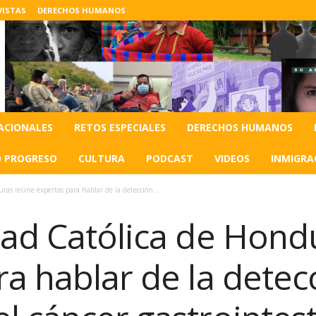
VISTAS
DERECHOS HUMANOS
ACIONALES
RETOS ESPECIALES
DERECHOS HUMANOS
O PROGRESO
CULTURA
PODCAST
VIDEOS
INMIGRA
ras reúne expertos para hablar de la detección...
dad Católica de Hond
a hablar de la detec