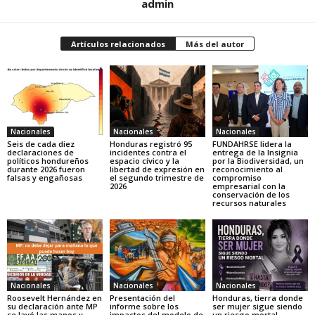
admin
Artículos relacionados
Más del autor
Nacionales
Nacionales
Nacionales
Seis de cada diez
Honduras registró 95
FUNDAHRSE lidera la
declaraciones de
incidentes contra el
entrega de la Insignia
políticos hondureños
espacio cívico y la
por la Biodiversidad, un
durante 2026 fueron
libertad de expresión en
reconocimiento al
falsas y engañosas
el segundo trimestre de
compromiso
2026
empresarial con la
conservación de los
recursos naturales
Nacionales
Nacionales
Nacionales
Roosevelt Hernández en
Presentación del
Honduras, tierra donde
su declaración ante MP
informe sobre los
ser mujer sigue siendo
se lavó las manos y
impactos del modelo de
un riesgo mortal