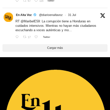
67
116
Twitter
En Alta Voz
@diarioenaltavoz
·
31 Jul
RT
@MaribelE59
: La corrupción tiene a Honduras en
cuidados intensivos. Mientras no hayan más ciudadanos
escuchando a voces auténticas y mo…
17
Twitter
Cargar más