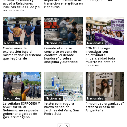
acusó a Relaciones
transición energética en
Públicas de las FFAA y a
Honduras
un coronel de...
Nacionales
Nacionales
Nacionales
Cuatro años de
Cuando el aula se
CONADEH exige
explotación bajo el
convierte en zona de
investigar con
mismo techo: el sistema
conflicto: el debate
objetividad e
que llegó tarde
hondureño sobre
imparcialidad toda
disciplina y autoridad
muerte violenta de
mujeres
Nacionales
Nacionales
Nacionales
Le señalan JOPRODEH Y
Jetstereo inaugura
“Impunidad organizada”
ASOPODEHU al
nueva tienda en
estanca el caso de
Gobierno: no se puede
Jardines del Valle, San
Angie Peña
gobernar a golpes de
Pedro Sula
gas lacrimógeno