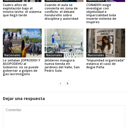
Cuatro años de
Cuando el aula se
CONADEH exige
explotación bajo el
convierte en zona de
investigar con
mismo techo: el sistema
conflicto: el debate
objetividad e
que llegó tarde
hondureño sobre
imparcialidad toda
disciplina y autoridad
muerte violenta de
mujeres
Nacionales
Nacionales
Nacionales
Le señalan JOPRODEH Y
Jetstereo inaugura
“Impunidad organizada”
ASOPODEHU al
nueva tienda en
estanca el caso de
Gobierno: no se puede
Jardines del Valle, San
Angie Peña
gobernar a golpes de
Pedro Sula
gas lacrimógeno
Dejar una respuesta