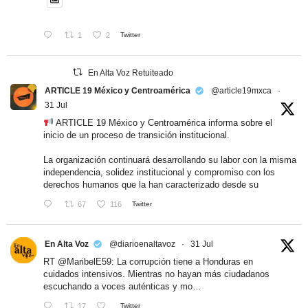
1
2
Twitter
En Alta Voz Retuiteado
ARTICLE 19 México y Centroamérica
@article19mxca
·
31 Jul
ARTICLE 19 México y Centroamérica informa sobre el
inicio de un proceso de transición institucional.
La organización continuará desarrollando su labor con la misma
independencia, solidez institucional y compromiso con los
derechos humanos que la han caracterizado desde su
67
116
Twitter
En Alta Voz
@diarioenaltavoz
·
31 Jul
RT
@MaribelE59
: La corrupción tiene a Honduras en
cuidados intensivos. Mientras no hayan más ciudadanos
escuchando a voces auténticas y mo…
17
Twitter