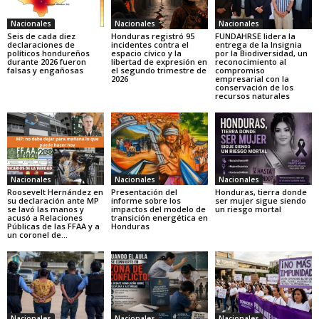
Nacionales
Nacionales
Nacionales
Seis de cada diez
Honduras registró 95
FUNDAHRSE lidera la
declaraciones de
incidentes contra el
entrega de la Insignia
políticos hondureños
espacio cívico y la
por la Biodiversidad, un
durante 2026 fueron
libertad de expresión en
reconocimiento al
falsas y engañosas
el segundo trimestre de
compromiso
2026
empresarial con la
conservación de los
recursos naturales
Nacionales
Nacionales
Nacionales
Roosevelt Hernández en
Presentación del
Honduras, tierra donde
su declaración ante MP
informe sobre los
ser mujer sigue siendo
se lavó las manos y
impactos del modelo de
un riesgo mortal
acusó a Relaciones
transición energética en
Públicas de las FFAA y a
Honduras
un coronel de...
Nacionales
Nacionales
Nacionales