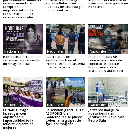
reconocimiento al
acusó a Relaciones
transición energética en
compromiso
Públicas de las FFAA y a
Honduras
empresarial con la
un coronel de...
conservación de los
recursos naturales
Nacionales
Nacionales
Nacionales
Honduras, tierra donde
Cuatro años de
Cuando el aula se
ser mujer sigue siendo
explotación bajo el
convierte en zona de
un riesgo mortal
mismo techo: el sistema
conflicto: el debate
que llegó tarde
hondureño sobre
disciplina y autoridad
Nacionales
Nacionales
Nacionales
CONADEH exige
Le señalan JOPRODEH Y
Jetstereo inaugura
investigar con
ASOPODEHU al
nueva tienda en
objetividad e
Gobierno: no se puede
Jardines del Valle, San
imparcialidad toda
gobernar a golpes de
Pedro Sula
muerte violenta de
gas lacrimógeno
mujeres