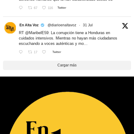
67
116
Twitter
En Alta Voz
@diarioenaltavoz
·
31 Jul
RT
@MaribelE59
: La corrupción tiene a Honduras en
cuidados intensivos. Mientras no hayan más ciudadanos
escuchando a voces auténticas y mo…
17
Twitter
Cargar más