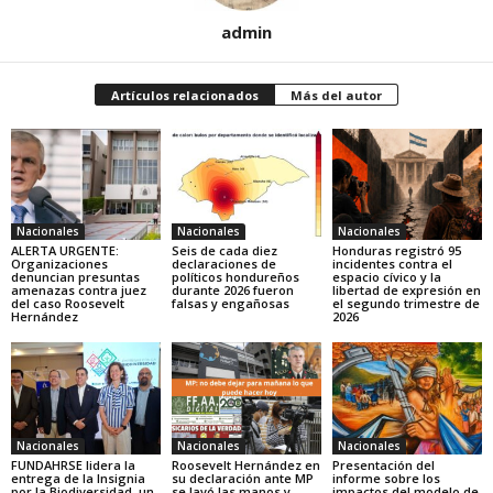
admin
Artículos relacionados
Más del autor
Nacionales
Nacionales
Nacionales
ALERTA URGENTE:
Seis de cada diez
Honduras registró 95
Organizaciones
declaraciones de
incidentes contra el
denuncian presuntas
políticos hondureños
espacio cívico y la
amenazas contra juez
durante 2026 fueron
libertad de expresión en
del caso Roosevelt
falsas y engañosas
el segundo trimestre de
Hernández
2026
Nacionales
Nacionales
Nacionales
FUNDAHRSE lidera la
Roosevelt Hernández en
Presentación del
entrega de la Insignia
su declaración ante MP
informe sobre los
por la Biodiversidad, un
se lavó las manos y
impactos del modelo de