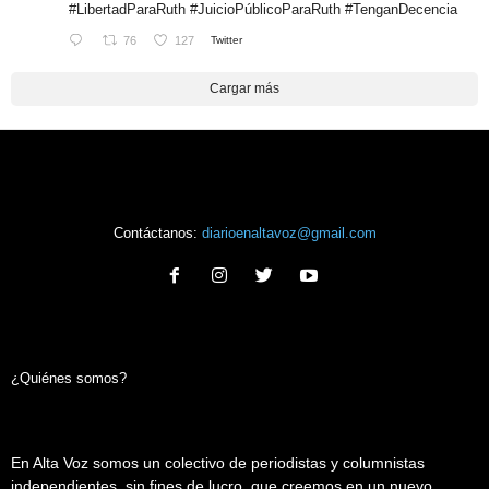
#LibertadParaRuth
#JuicioPúblicoParaRuth
#TenganDecencia
76
127
Twitter
Cargar más
Contáctanos:
diarioenaltavoz@gmail.com
¿Quiénes somos?
En Alta Voz somos un colectivo de periodistas y columnistas
independientes, sin fines de lucro, que creemos en un nuevo