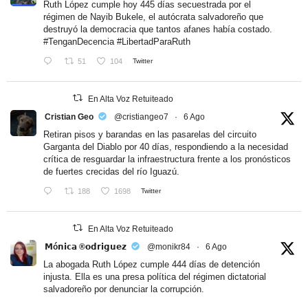
Ruth López cumple hoy 445 días secuestrada por el
régimen de Nayib Bukele, el autócrata salvadoreño que
destruyó la democracia que tantos afanes había costado.
#TenganDecencia
#LibertadParaRuth
51
104
Twitter
En Alta Voz Retuiteado
Cristian Geo
@cristiangeo7
·
6 Ago
Retiran pisos y barandas en las pasarelas del circuito
Garganta del Diablo por 40 días, respondiendo a la necesidad
crítica de resguardar la infraestructura frente a los pronósticos
de fuertes crecidas del río Iguazú.
188
1698
Twitter
En Alta Voz Retuiteado
𝗠ó𝗻𝗶𝗰𝗮 ®𝗼𝗱𝗿𝗶𝗴𝘂𝗲𝘇
@monikr84
·
6 Ago
La abogada Ruth López cumple 444 días de detención
injusta. Ella es una presa política del régimen dictatorial
salvadoreño por denunciar la corrupción.