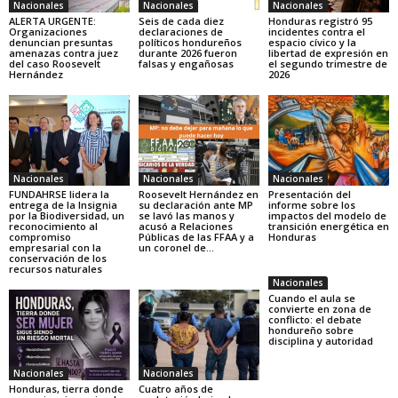
Nacionales
Nacionales
Nacionales
ALERTA URGENTE:
Seis de cada diez
Honduras registró 95
Organizaciones
declaraciones de
incidentes contra el
denuncian presuntas
políticos hondureños
espacio cívico y la
amenazas contra juez
durante 2026 fueron
libertad de expresión en
del caso Roosevelt
falsas y engañosas
el segundo trimestre de
Hernández
2026
Nacionales
Nacionales
Nacionales
FUNDAHRSE lidera la
Roosevelt Hernández en
Presentación del
entrega de la Insignia
su declaración ante MP
informe sobre los
por la Biodiversidad, un
se lavó las manos y
impactos del modelo de
reconocimiento al
acusó a Relaciones
transición energética en
compromiso
Públicas de las FFAA y a
Honduras
empresarial con la
un coronel de...
conservación de los
recursos naturales
Nacionales
Cuando el aula se
convierte en zona de
conflicto: el debate
hondureño sobre
disciplina y autoridad
Nacionales
Nacionales
Honduras, tierra donde
Cuatro años de