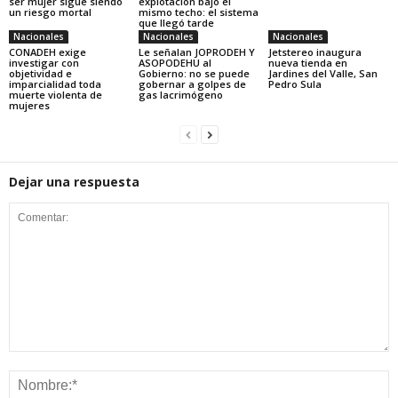
ser mujer sigue siendo
explotación bajo el
un riesgo mortal
mismo techo: el sistema
que llegó tarde
Nacionales
Nacionales
Nacionales
CONADEH exige
Le señalan JOPRODEH Y
Jetstereo inaugura
investigar con
ASOPODEHU al
nueva tienda en
objetividad e
Gobierno: no se puede
Jardines del Valle, San
imparcialidad toda
gobernar a golpes de
Pedro Sula
muerte violenta de
gas lacrimógeno
mujeres
Dejar una respuesta