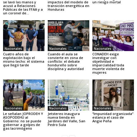
se lavó las manos y
impactos del modelo de
un riesgo mortal
acusó a Relaciones
transición energética en
Públicas de las FFAA y a
Honduras
un coronel de...
Nacionales
Nacionales
Nacionales
Cuatro años de
Cuando el aula se
CONADEH exige
explotación bajo el
convierte en zona de
investigar con
mismo techo: el sistema
conflicto: el debate
objetividad e
que llegó tarde
hondureño sobre
imparcialidad toda
disciplina y autoridad
muerte violenta de
mujeres
Nacionales
Nacionales
Nacionales
Le señalan JOPRODEH Y
Jetstereo inaugura
“Impunidad organizada”
ASOPODEHU al
nueva tienda en
estanca el caso de
Gobierno: no se puede
Jardines del Valle, San
Angie Peña
gobernar a golpes de
Pedro Sula
gas lacrimógeno