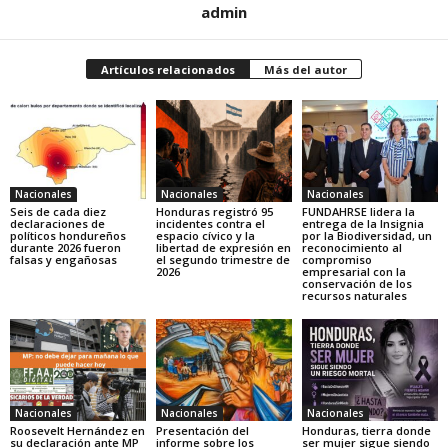
admin
Artículos relacionados
Más del autor
Nacionales
Nacionales
Nacionales
Seis de cada diez
Honduras registró 95
FUNDAHRSE lidera la
declaraciones de
incidentes contra el
entrega de la Insignia
políticos hondureños
espacio cívico y la
por la Biodiversidad, un
durante 2026 fueron
libertad de expresión en
reconocimiento al
falsas y engañosas
el segundo trimestre de
compromiso
2026
empresarial con la
conservación de los
recursos naturales
Nacionales
Nacionales
Nacionales
Roosevelt Hernández en
Presentación del
Honduras, tierra donde
su declaración ante MP
informe sobre los
ser mujer sigue siendo