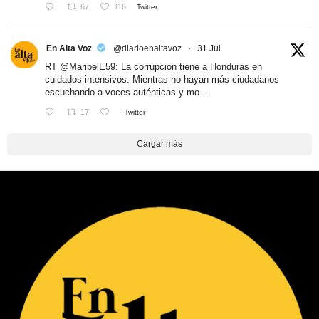
67
116
Twitter
En Alta Voz
@diarioenaltavoz
·
31 Jul
RT
@MaribelE59
: La corrupción tiene a Honduras en
cuidados intensivos. Mientras no hayan más ciudadanos
escuchando a voces auténticas y mo…
17
Twitter
Cargar más