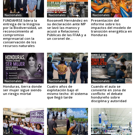
Nacionales
Nacionales
Nacionales
FUNDAHRSE lidera la
Roosevelt Hernández en
Presentación del
entrega de la Insignia
su declaración ante MP
informe sobre los
por la Biodiversidad, un
se lavó las manos y
impactos del modelo de
reconocimiento al
acusó a Relaciones
transición energética en
compromiso
Públicas de las FFAA y a
Honduras
empresarial con la
un coronel de...
conservación de los
recursos naturales
Nacionales
Nacionales
Nacionales
Honduras, tierra donde
Cuatro años de
Cuando el aula se
ser mujer sigue siendo
explotación bajo el
convierte en zona de
un riesgo mortal
mismo techo: el sistema
conflicto: el debate
que llegó tarde
hondureño sobre
disciplina y autoridad