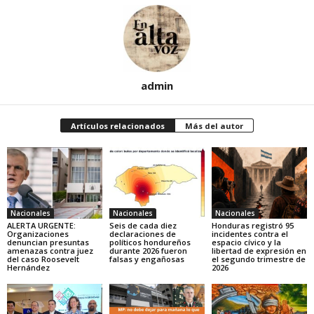
admin
Artículos relacionados
Más del autor
Nacionales
Nacionales
Nacionales
ALERTA URGENTE:
Seis de cada diez
Honduras registró 95
Organizaciones
declaraciones de
incidentes contra el
denuncian presuntas
políticos hondureños
espacio cívico y la
amenazas contra juez
durante 2026 fueron
libertad de expresión en
del caso Roosevelt
falsas y engañosas
el segundo trimestre de
Hernández
2026