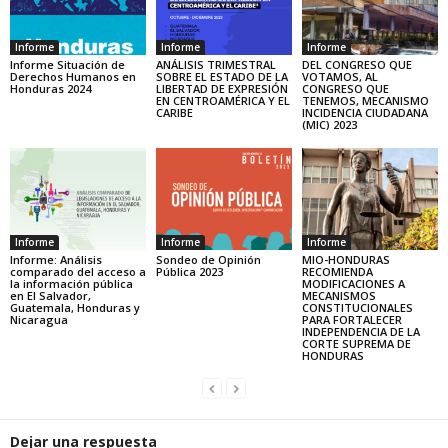
Informe
Informe
Informe
Informe Situación de
ANÁLISIS TRIMESTRAL
DEL CONGRESO QUE
Derechos Humanos en
SOBRE EL ESTADO DE LA
VOTAMOS, AL
Honduras 2024
LIBERTAD DE EXPRESIÓN
CONGRESO QUE
EN CENTROAMÉRICA Y EL
TENEMOS, MECANISMO
CARIBE
INCIDENCIA CIUDADANA
(MIC) 2023
Informe
Informe
Informe
Informe: Análisis
Sondeo de Opinión
MIO-HONDURAS
comparado del acceso a
Pública 2023
RECOMIENDA
la información pública
MODIFICACIONES A
en El Salvador,
MECANISMOS
Guatemala, Honduras y
CONSTITUCIONALES
Nicaragua
PARA FORTALECER
INDEPENDENCIA DE LA
CORTE SUPREMA DE
HONDURAS
Dejar una respuesta