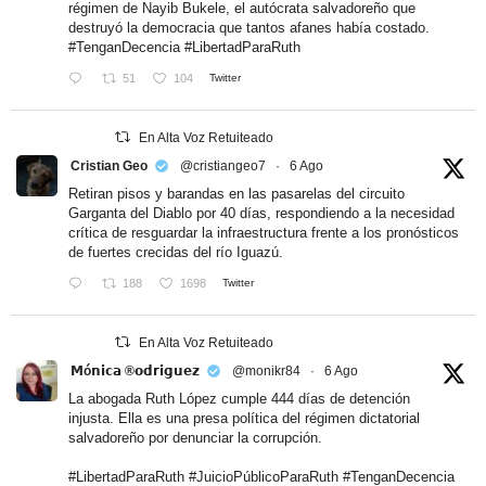
régimen de Nayib Bukele, el autócrata salvadoreño que
destruyó la democracia que tantos afanes había costado.
#TenganDecencia
#LibertadParaRuth
51
104
Twitter
En Alta Voz Retuiteado
Cristian Geo
@cristiangeo7
·
6 Ago
Retiran pisos y barandas en las pasarelas del circuito
Garganta del Diablo por 40 días, respondiendo a la necesidad
crítica de resguardar la infraestructura frente a los pronósticos
de fuertes crecidas del río Iguazú.
188
1698
Twitter
En Alta Voz Retuiteado
𝗠ó𝗻𝗶𝗰𝗮 ®𝗼𝗱𝗿𝗶𝗴𝘂𝗲𝘇
@monikr84
·
6 Ago
La abogada Ruth López cumple 444 días de detención
injusta. Ella es una presa política del régimen dictatorial
salvadoreño por denunciar la corrupción.
#LibertadParaRuth
#JuicioPúblicoParaRuth
#TenganDecencia