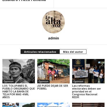
admin
Artículos relacionados
Más del autor
Opinion
Opinion
Opinion
LOS TOLUPANES EL
¡SE PUEDE DEJAR DE SER
Las reformas
PUEBLO ORIGINARIO QUE
POBRE¡
electorales deben ser
HABITO LA BAHÍA DE
prioridad en el
TELA POR MAS 4 MIL
Congreso Nacional:
AÑOS
REDH