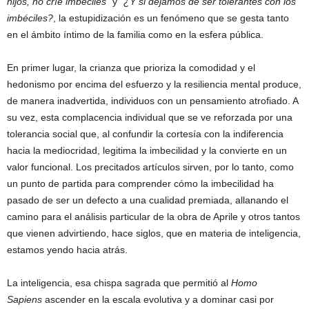
hijos, no críe imbéciles”
y
“¿Y si dejamos de ser tolerantes con los
imbéciles?
, la estupidización es un fenómeno que se gesta tanto
en el ámbito íntimo de la familia como en la esfera pública.
En primer lugar, la crianza que prioriza la comodidad y el
hedonismo por encima del esfuerzo y la resiliencia mental produce,
de manera inadvertida, individuos con un pensamiento atrofiado. A
su vez, esta complacencia individual que se ve reforzada por una
tolerancia social que, al confundir la cortesía con la indiferencia
hacia la mediocridad, legitima la imbecilidad y la convierte en un
valor funcional. Los precitados artículos sirven, por lo tanto, como
un punto de partida para comprender cómo la imbecilidad ha
pasado de ser un defecto a una cualidad premiada, allanando el
camino para el análisis particular de la obra de Aprile y otros tantos
que vienen advirtiendo, hace siglos, que en materia de inteligencia,
estamos yendo hacia atrás.
La inteligencia, esa chispa sagrada que permitió al
Homo
Sapiens
ascender en la escala evolutiva y a dominar casi por