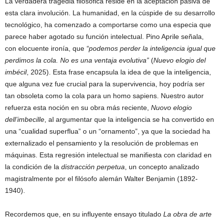
La verdadera tragedia filosófica reside en la aceptación pasiva de
esta clara involución. La humanidad, en la cúspide de su desarrollo
tecnológico, ha comenzado a comportarse como una especia que
parece haber agotado su función intelectual. Pino Aprile señala,
con elocuente ironía, que
“podemos perder la inteligencia igual que
perdimos la cola. No es una ventaja evolutiva”
(
Nuevo elogio del
imbécil
, 2025). Esta frase encapsula la idea de que la inteligencia,
que alguna vez fue crucial para la supervivencia, hoy podría ser
tan obsoleta como la cola para un homo sapiens. Nuestro autor
refuerza esta noción en su obra más reciente,
Nuovo elogio
dell’imbecille
, al argumentar que la inteligencia se ha convertido en
una “cualidad superflua” o un “ornamento”, ya que la sociedad ha
externalizado el pensamiento y la resolución de problemas en
máquinas. Esta regresión intelectual se manifiesta con claridad en
la condición de la
distracción perpetua
, un concepto analizado
magistralmente por el filósofo alemán Walter Benjamin (1892-
1940).
Recordemos que, en su influyente ensayo titulado
La obra de arte