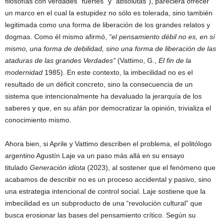
filosofías con verdades “fuertes” y “absolutas”), pareciera ofrecer
un marco en el cual la estupidez no sólo es tolerada, sino también
legitimada como una forma de liberación de los grandes relatos y
dogmas. Como él mismo afirmó,
“el pensamiento débil no es, en sí
mismo, una forma de debilidad, sino una forma de liberación de las
ataduras de las grandes Verdades”
(Vattimo, G.,
El fin de la
modernidad
1985). En este contexto, la imbecilidad no es el
resultado de un déficit concreto, sino la consecuencia de un
sistema que intencionalmente ha devaluado la jerarquía de los
saberes y que, en su afán por democratizar la opinión, trivializa el
conocimiento mismo.
Ahora bien, si Aprile y Vattimo describen el problema, el politólogo
argentino Agustín Laje va un paso más allá en su ensayo
titulado
Generación idiota
(2023), al sostener que el fenómeno que
acabamos de describir no es un proceso accidental y pasivo, sino
una estrategia intencional de control social. Laje sostiene que la
imbecilidad es un subproducto de una “revolución cultural” que
busca erosionar las bases del pensamiento crítico. Según su