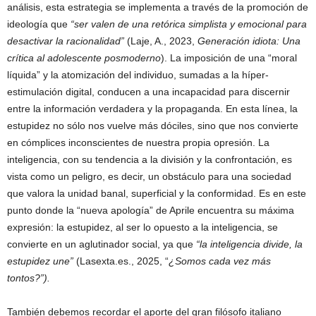
análisis, esta estrategia se implementa a través de la promoción de
ideología que
“ser valen de una retórica simplista y emocional para
desactivar la racionalidad”
(Laje, A., 2023,
Generación idiota: Una
crítica al adolescente posmoderno
). La imposición de una “moral
líquida” y la atomización del individuo, sumadas a la híper-
estimulación digital, conducen a una incapacidad para discernir
entre la información verdadera y la propaganda. En esta línea, la
estupidez no sólo nos vuelve más dóciles, sino que nos convierte
en cómplices inconscientes de nuestra propia opresión. La
inteligencia, con su tendencia a la división y la confrontación, es
vista como un peligro, es decir, un obstáculo para una sociedad
que valora la unidad banal, superficial y la conformidad. Es en este
punto donde la “nueva apología” de Aprile encuentra su máxima
expresión: la estupidez, al ser lo opuesto a la inteligencia, se
convierte en un aglutinador social, ya que
“la inteligencia divide, la
estupidez une”
(Lasexta.es., 2025, “
¿Somos cada vez más
tontos?”).
También debemos recordar el aporte del gran filósofo italiano