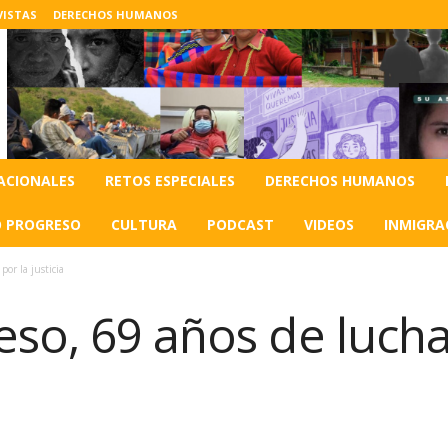
VISTAS
DERECHOS HUMANOS
ACIONALES
RETOS ESPECIALES
DERECHOS HUMANOS
O PROGRESO
CULTURA
PODCAST
VIDEOS
INMIGRA
por la justicia
so, 69 años de lucha