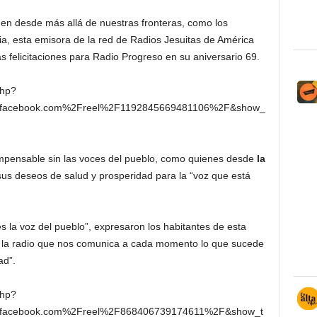
nen desde más allá de nuestras fronteras, como los
a, esta emisora de la red de Radios Jesuitas de América
las felicitaciones para Radio Progreso en su aniversario 69.
php?
.facebook.com%2Freel%2F1192845669481106%2F&show_
impensable sin las voces del pueblo, como quienes desde
la
us deseos de salud y prosperidad para la “voz que está
s la voz del pueblo”, expresaron los habitantes de esta
Es la radio que nos comunica a cada momento lo que sucede
ad”.
php?
.facebook.com%2Freel%2F868406739174611%2F&show_t