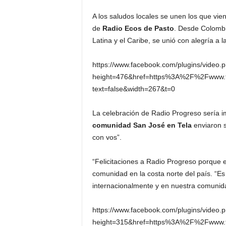
A los saludos locales se unen los que vie
de
Radio Ecos de Pasto
. Desde Colombi
Latina y el Caribe, se unió con alegría a 
https://www.facebook.com/plugins/video.
height=476&href=https%3A%2F%2Fwww
text=false&width=267&t=0
La celebración de Radio Progreso sería 
comunidad San José en Tela
enviaron s
con vos”.
“Felicitaciones a Radio Progreso porque e
comunidad en la costa norte del país. “
internacionalmente y en nuestra comunid
https://www.facebook.com/plugins/video.
height=315&href=https%3A%2F%2Fwww