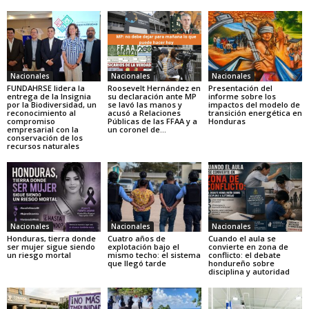
Nacionales
Nacionales
Nacionales
FUNDAHRSE lidera la
Roosevelt Hernández en
Presentación del
entrega de la Insignia
su declaración ante MP
informe sobre los
por la Biodiversidad, un
se lavó las manos y
impactos del modelo de
reconocimiento al
acusó a Relaciones
transición energética en
compromiso
Públicas de las FFAA y a
Honduras
empresarial con la
un coronel de...
conservación de los
recursos naturales
Nacionales
Nacionales
Nacionales
Honduras, tierra donde
Cuatro años de
Cuando el aula se
ser mujer sigue siendo
explotación bajo el
convierte en zona de
un riesgo mortal
mismo techo: el sistema
conflicto: el debate
que llegó tarde
hondureño sobre
disciplina y autoridad