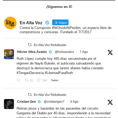
¡Síguenos en X!
En Alta Voz
Seguir
Contra la Corrupción #NiOlvidoNiPerdón, un espacio libre de
compromisos y censuras. Fundado el 7/7/2017.
En Alta Voz Retuiteado
Héctor Silva Ávalos
@hsilvavalos
·
7 Ago
Ruth López cumple hoy 445 días secuestrada por el
régimen de Nayib Bukele, el autócrata salvadoreño que
destruyó la democracia que tantos afanes había costado.
#TenganDecencia
#LibertadParaRuth
51
104
Twitter
En Alta Voz Retuiteado
Cristian Geo
@cristiangeo7
·
6 Ago
Retiran pisos y barandas en las pasarelas del circuito
Garganta del Diablo por 40 días, respondiendo a la necesidad
crítica de resguardar la infraestructura frente a los pronósticos