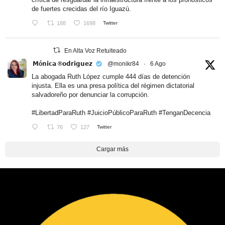
de fuertes crecidas del río Iguazú.
188
1698
Twitter
En Alta Voz Retuiteado
𝗠ó𝗻𝗶𝗰𝗮 ®𝗼𝗱𝗿𝗶𝗴𝘂𝗲𝘇
@monikr84
·
6 Ago
La abogada Ruth López cumple 444 días de detención
injusta. Ella es una presa política del régimen dictatorial
salvadoreño por denunciar la corrupción.
#LibertadParaRuth
#JuicioPúblicoParaRuth
#TenganDecencia
76
127
Twitter
Cargar más