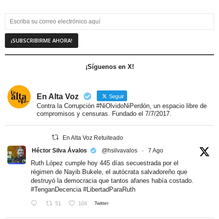
¡Síguenos en X!
En Alta Voz
Seguir
Contra la Corrupción #NiOlvidoNiPerdón, un espacio libre de
compromisos y censuras. Fundado el 7/7/2017.
En Alta Voz Retuiteado
Héctor Silva Ávalos
@hsilvavalos
·
7 Ago
Ruth López cumple hoy 445 días secuestrada por el
régimen de Nayib Bukele, el autócrata salvadoreño que
destruyó la democracia que tantos afanes había costado.
#TenganDecencia
#LibertadParaRuth
51
104
Twitter