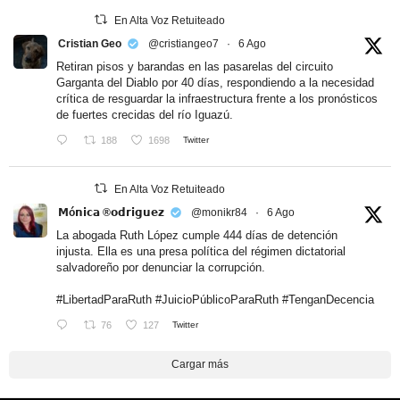
En Alta Voz Retuiteado
Cristian Geo
@cristiangeo7
·
6 Ago
Retiran pisos y barandas en las pasarelas del circuito
Garganta del Diablo por 40 días, respondiendo a la necesidad
crítica de resguardar la infraestructura frente a los pronósticos
de fuertes crecidas del río Iguazú.
188
1698
Twitter
En Alta Voz Retuiteado
𝗠ó𝗻𝗶𝗰𝗮 ®𝗼𝗱𝗿𝗶𝗴𝘂𝗲𝘇
@monikr84
·
6 Ago
La abogada Ruth López cumple 444 días de detención
injusta. Ella es una presa política del régimen dictatorial
salvadoreño por denunciar la corrupción.
#LibertadParaRuth
#JuicioPúblicoParaRuth
#TenganDecencia
76
127
Twitter
Cargar más