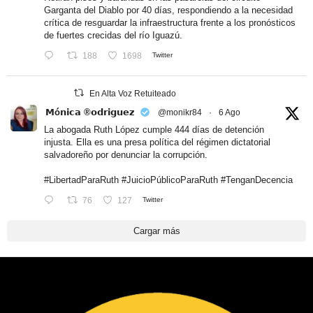
Garganta del Diablo por 40 días, respondiendo a la necesidad
crítica de resguardar la infraestructura frente a los pronósticos
de fuertes crecidas del río Iguazú.
188
1698
Twitter
En Alta Voz Retuiteado
𝗠ó𝗻𝗶𝗰𝗮 ®𝗼𝗱𝗿𝗶𝗴𝘂𝗲𝘇
@monikr84
·
6 Ago
La abogada Ruth López cumple 444 días de detención
injusta. Ella es una presa política del régimen dictatorial
salvadoreño por denunciar la corrupción.
#LibertadParaRuth
#JuicioPúblicoParaRuth
#TenganDecencia
76
127
Twitter
Cargar más