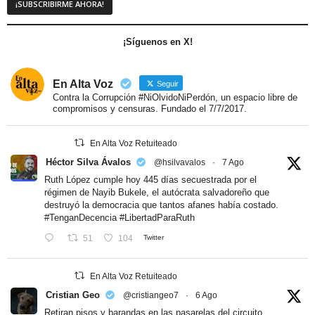
¡Síguenos en X!
En Alta Voz
Seguir
Contra la Corrupción #NiOlvidoNiPerdón, un espacio libre de
compromisos y censuras. Fundado el 7/7/2017.
En Alta Voz Retuiteado
Héctor Silva Ávalos
@hsilvavalos
·
7 Ago
Ruth López cumple hoy 445 días secuestrada por el
régimen de Nayib Bukele, el autócrata salvadoreño que
destruyó la democracia que tantos afanes había costado.
#TenganDecencia
#LibertadParaRuth
51
104
Twitter
En Alta Voz Retuiteado
Cristian Geo
@cristiangeo7
·
6 Ago
Retiran pisos y barandas en las pasarelas del circuito