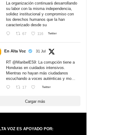
La organización continuará desarrollando
su labor con la misma independencia,
solidez institucional y compromiso con
los derechos humanos que la han
caracterizado desde su
67
116
Twitter
En Alta Voz
31 Jul
RT
@MaribelE59
: La corrupción tiene a
Honduras en cuidados intensivos.
Mientras no hayan más ciudadanos
escuchando a voces auténticas y mo…
17
Twitter
Cargar más
LTA VOZ ES APOYADO POR: