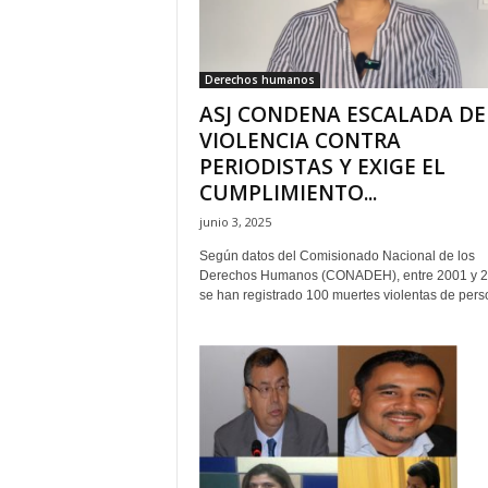
H
o
n
Derechos humanos
d
ASJ CONDENA ESCALADA DE
u
r
VIOLENCIA CONTRA
a
PERIODISTAS Y EXIGE EL
s
CUMPLIMIENTO...
y
junio 3, 2025
e
l
Según datos del Comisionado Nacional de los
m
Derechos Humanos (CONADEH), entre 2001 y 
u
se han registrado 100 muertes violentas de perso
n
d
o