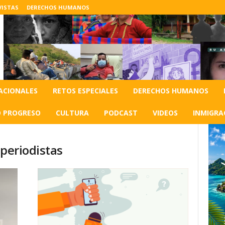
VISTAS
DERECHOS HUMANOS
ACIONALES
RETOS ESPECIALES
DERECHOS HUMANOS
O PROGRESO
CULTURA
PODCAST
VIDEOS
INMIGRA
 periodistas