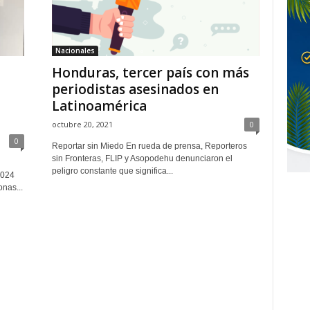
Nacionales
Honduras, tercer país con más
periodistas asesinados en
Latinoamérica
octubre 20, 2021
0
0
Reportar sin Miedo En rueda de prensa, Reporteros
sin Fronteras, FLIP y Asopodehu denunciaron el
peligro constante que significa...
2024
nas...