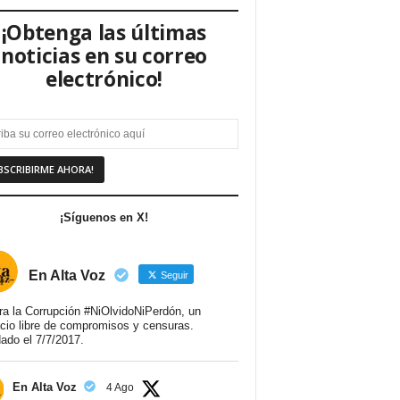
¡Obtenga las últimas
noticias en su correo
electrónico!
¡Síguenos en X!
En Alta Voz
Seguir
ra la Corrupción #NiOlvidoNiPerdón, un
cio libre de compromisos y censuras.
ado el 7/7/2017.
En Alta Voz
4 Ago