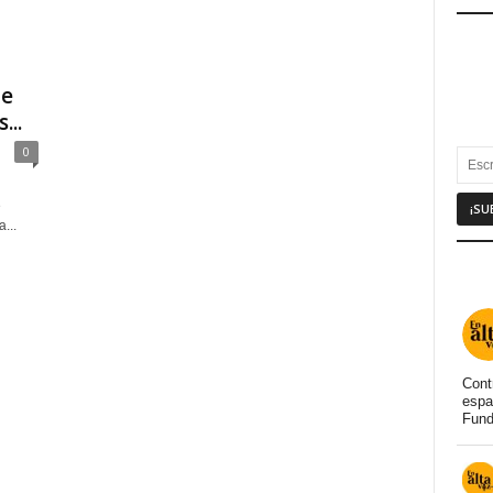
de
...
0
e
...
Cont
espa
Fund