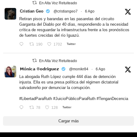
En Alta Voz Retuiteado
Cristian Geo
@cristiangeo7
·
6 Ago
Retiran pisos y barandas en las pasarelas del circuito
Garganta del Diablo por 40 días, respondiendo a la necesidad
crítica de resguardar la infraestructura frente a los pronósticos
de fuertes crecidas del río Iguazú.
190
1702
Twitter
En Alta Voz Retuiteado
𝗠ó𝗻𝗶𝗰𝗮 ®𝗼𝗱𝗿𝗶𝗴𝘂𝗲𝘇
@monikr84
·
6 Ago
La abogada Ruth López cumple 444 días de detención
injusta. Ella es una presa política del régimen dictatorial
salvadoreño por denunciar la corrupción.
#LibertadParaRuth
#JuicioPúblicoParaRuth
#TenganDecencia
78
128
Twitter
Cargar más