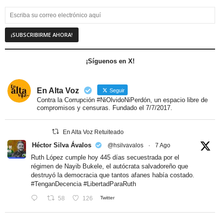
¡Síguenos en X!
En Alta Voz
Seguir
Contra la Corrupción #NiOlvidoNiPerdón, un espacio libre de
compromisos y censuras. Fundado el 7/7/2017.
En Alta Voz Retuiteado
Héctor Silva Ávalos
@hsilvavalos
·
7 Ago
Ruth López cumple hoy 445 días secuestrada por el
régimen de Nayib Bukele, el autócrata salvadoreño que
destruyó la democracia que tantos afanes había costado.
#TenganDecencia
#LibertadParaRuth
58
126
Twitter