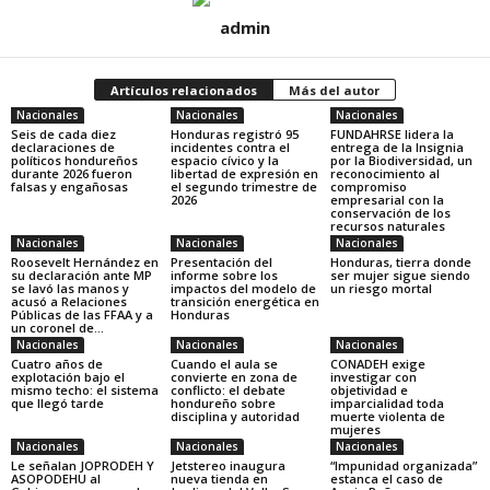
admin
Artículos relacionados
Más del autor
Nacionales
Nacionales
Nacionales
Seis de cada diez
Honduras registró 95
FUNDAHRSE lidera la
declaraciones de
incidentes contra el
entrega de la Insignia
políticos hondureños
espacio cívico y la
por la Biodiversidad, un
durante 2026 fueron
libertad de expresión en
reconocimiento al
falsas y engañosas
el segundo trimestre de
compromiso
2026
empresarial con la
conservación de los
recursos naturales
Nacionales
Nacionales
Nacionales
Roosevelt Hernández en
Presentación del
Honduras, tierra donde
su declaración ante MP
informe sobre los
ser mujer sigue siendo
se lavó las manos y
impactos del modelo de
un riesgo mortal
acusó a Relaciones
transición energética en
Públicas de las FFAA y a
Honduras
un coronel de...
Nacionales
Nacionales
Nacionales
Cuatro años de
Cuando el aula se
CONADEH exige
explotación bajo el
convierte en zona de
investigar con
mismo techo: el sistema
conflicto: el debate
objetividad e
que llegó tarde
hondureño sobre
imparcialidad toda
disciplina y autoridad
muerte violenta de
mujeres
Nacionales
Nacionales
Nacionales
Le señalan JOPRODEH Y
Jetstereo inaugura
“Impunidad organizada”
ASOPODEHU al
nueva tienda en
estanca el caso de