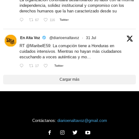
independencia, solidez institucional y compromiso con los
derechos humanos que la han caracterizado desde su
67
116
Twitter
En Alta Voz
@diarioenaltavoz
·
31 Jul
RT
@MaribelE59
: La corrupción tiene a Honduras en
cuidados intensivos. Mientras no hayan más ciudadanos
escuchando a voces auténticas y mo…
17
Twitter
Cargar más
Contáctanos:
diarioenaltavoz@gmail.com