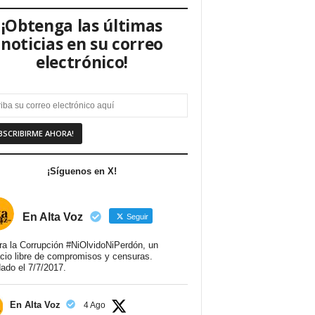
¡Obtenga las últimas
noticias en su correo
electrónico!
¡Síguenos en X!
En Alta Voz
Seguir
ra la Corrupción #NiOlvidoNiPerdón, un
cio libre de compromisos y censuras.
ado el 7/7/2017.
En Alta Voz
4 Ago