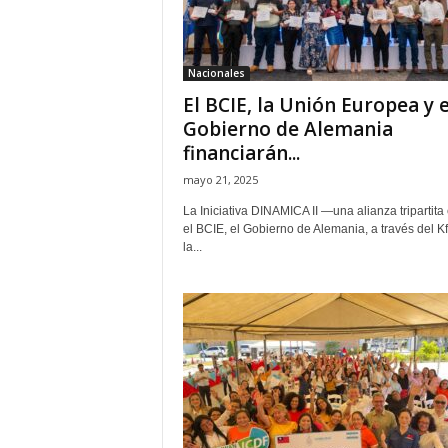
H
o
n
Nacionales
d
El BCIE, la Unión Europea y e
u
r
Gobierno de Alemania
a
financiarán...
s
mayo 21, 2025
y
e
La Iniciativa DINAMICA II —una alianza tripartita 
l
el BCIE, el Gobierno de Alemania, a través del Kf
la...
m
u
n
d
o