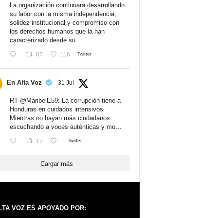
La organización continuará desarrollando
su labor con la misma independencia,
solidez institucional y compromiso con
los derechos humanos que la han
caracterizado desde su
67
116
Twitter
En Alta Voz
31 Jul
RT
@MaribelE59
: La corrupción tiene a
Honduras en cuidados intensivos.
Mientras no hayan más ciudadanos
escuchando a voces auténticas y mo…
17
Twitter
Cargar más
LTA VOZ ES APOYADO POR: