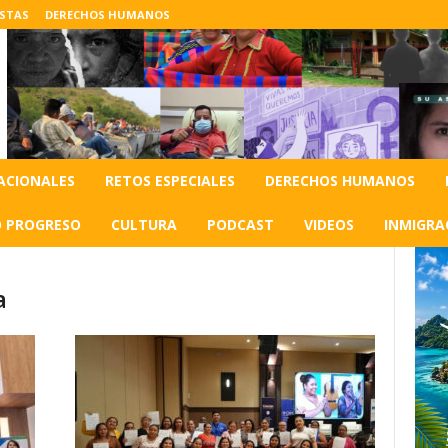
ISTAS
DERECHOS HUMANOS
ACIONALES
RETOS ESPECIALES
DERECHOS HUMANOS
O PROGRESO
CULTURA
PODCAST
VIDEOS
INMIGRA
a