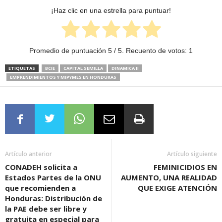
¡Haz clic en una estrella para puntuar!
Promedio de puntuación
5
/ 5. Recuento de votos:
1
ETIQUETAS
BCIE
CAPITAL SEMILLA
DINAMICA II
EMPRENDIMIENTOS Y MIPYMES EN HONDURAS
Artículo anterior
Artículo siguiente
CONADEH solicita a
FEMINICIDIOS EN
Estados Partes de la ONU
AUMENTO, UNA REALIDAD
que recomienden a
QUE EXIGE ATENCIÓN
Honduras: Distribución de
la PAE debe ser libre y
gratuita en especial para