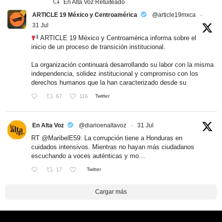
En Alta Voz Retuiteado
ARTICLE 19 México y Centroamérica
@article19mxca
·
31 Jul
ARTICLE 19 México y Centroamérica informa sobre el
inicio de un proceso de transición institucional.
La organización continuará desarrollando su labor con la misma
independencia, solidez institucional y compromiso con los
derechos humanos que la han caracterizado desde su
67
116
Twitter
En Alta Voz
@diarioenaltavoz
·
31 Jul
RT
@MaribelE59
: La corrupción tiene a Honduras en
cuidados intensivos. Mientras no hayan más ciudadanos
escuchando a voces auténticas y mo…
17
Twitter
Cargar más