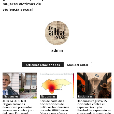
mujeres víctimas de
violencia sexual
admin
Artículos relacionados
Más del autor
Nacionales
Nacionales
Nacionales
ALERTA URGENTE:
Seis de cada diez
Honduras registró 95
Organizaciones
declaraciones de
incidentes contra el
denuncian presuntas
políticos hondureños
espacio cívico y la
amenazas contra juez
durante 2026 fueron
libertad de expresión en
del caso Roosevelt
falsas y engañosas
el segundo trimestre de