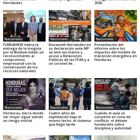
Hernández
2026
Nacionales
Nacionales
Nacionales
FUNDAHRSE lidera la
Roosevelt Hernández en
Presentación del
entrega de la Insignia
su declaración ante MP
informe sobre los
por la Biodiversidad, un
se lavó las manos y
impactos del modelo de
reconocimiento al
acusó a Relaciones
transición energética en
compromiso
Públicas de las FFAA y a
Honduras
empresarial con la
un coronel de...
conservación de los
recursos naturales
Nacionales
Nacionales
Nacionales
Honduras, tierra donde
Cuatro años de
Cuando el aula se
ser mujer sigue siendo
explotación bajo el
convierte en zona de
un riesgo mortal
mismo techo: el sistema
conflicto: el debate
que llegó tarde
hondureño sobre
disciplina y autoridad