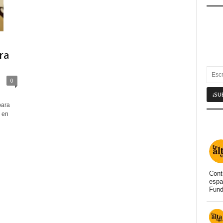
ra
0
para
n en
Cont
espa
Fund