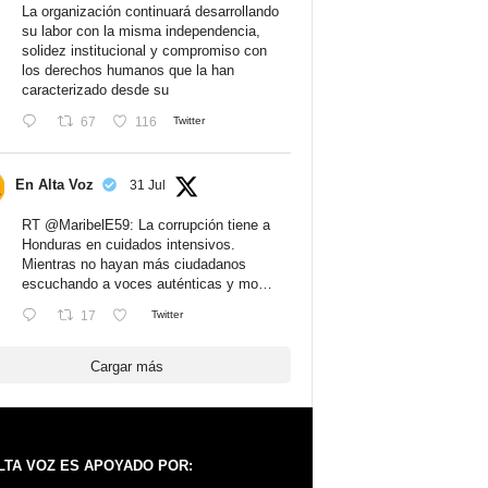
La organización continuará desarrollando
su labor con la misma independencia,
solidez institucional y compromiso con
los derechos humanos que la han
caracterizado desde su
67
116
Twitter
En Alta Voz
31 Jul
RT
@MaribelE59
: La corrupción tiene a
Honduras en cuidados intensivos.
Mientras no hayan más ciudadanos
escuchando a voces auténticas y mo…
17
Twitter
Cargar más
LTA VOZ ES APOYADO POR: