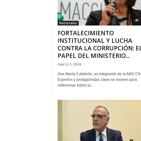
H
o
n
Nacionales
d
FORTALECIMIENTO
u
r
INSTITUCIONAL Y LUCHA
a
CONTRA LA CORRUPCIÓN: E
s
PAPEL DEL MINISTERIO...
y
marzo 2, 2024
e
l
Ana María Calderón, ex integrante de la MACCI
m
Expertos y protagonistas clave se reúnen para
u
reflexionar sobre la...
n
d
o