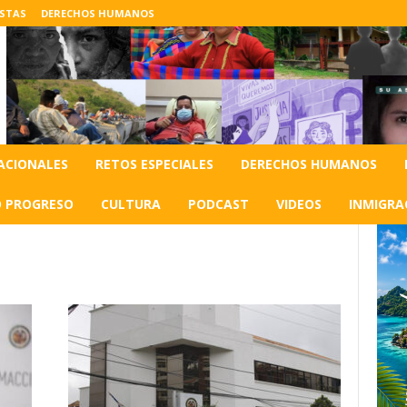
ISTAS
DERECHOS HUMANOS
ACIONALES
RETOS ESPECIALES
DERECHOS HUMANOS
O PROGRESO
CULTURA
PODCAST
VIDEOS
INMIGRA