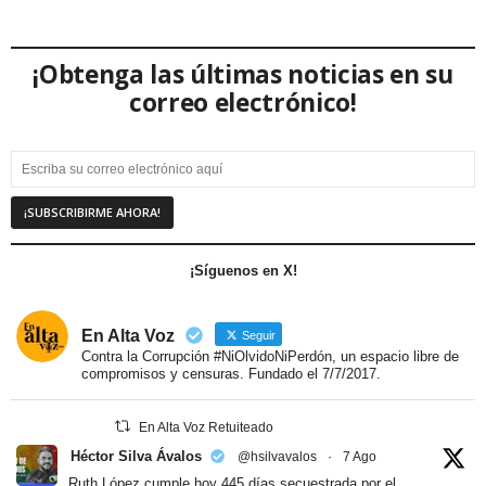
¡Obtenga las últimas noticias en su
correo electrónico!
¡Síguenos en X!
En Alta Voz
Seguir
Contra la Corrupción #NiOlvidoNiPerdón, un espacio libre de
compromisos y censuras. Fundado el 7/7/2017.
En Alta Voz Retuiteado
Héctor Silva Ávalos
@hsilvavalos
·
7 Ago
Ruth López cumple hoy 445 días secuestrada por el