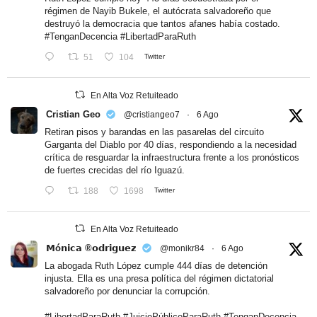
régimen de Nayib Bukele, el autócrata salvadoreño que
destruyó la democracia que tantos afanes había costado.
#TenganDecencia
#LibertadParaRuth
51
104
Twitter
En Alta Voz Retuiteado
Cristian Geo
@cristiangeo7
·
6 Ago
Retiran pisos y barandas en las pasarelas del circuito
Garganta del Diablo por 40 días, respondiendo a la necesidad
crítica de resguardar la infraestructura frente a los pronósticos
de fuertes crecidas del río Iguazú.
188
1698
Twitter
En Alta Voz Retuiteado
𝗠ó𝗻𝗶𝗰𝗮 ®𝗼𝗱𝗿𝗶𝗴𝘂𝗲𝘇
@monikr84
·
6 Ago
La abogada Ruth López cumple 444 días de detención
injusta. Ella es una presa política del régimen dictatorial
salvadoreño por denunciar la corrupción.
#LibertadParaRuth
#JuicioPúblicoParaRuth
#TenganDecencia